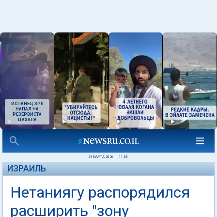
ИСПАНЕЦ ЗРЯ
НАПАЛ НА
РЕЗЕРВИСТА
ЦАХАЛА
29 МАРТА 2026
|
11:33
ИЗРАИЛЬ
Нетаниягу распорядился
расширить "зону