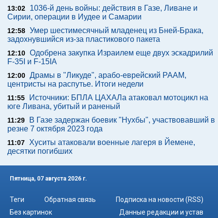
1036-й день войны: действия в Газе, Ливане и
13:02
Сирии, операции в Иудее и Самарии
Умер шестимесячный младенец из Бней-Брака,
12:58
задохнувшийся из-за пластикового пакета
Одобрена закупка Израилем еще двух эскадрилий
12:10
F-35I и F-15IA
Драмы в "Ликуде", арабо-еврейский РААМ,
12:00
центристы на распутье. Итоги недели
Источники: БПЛА ЦАХАЛа атаковал мотоцикл на
11:55
юге Ливана, убитый и раненый
В Газе задержан боевик "Нухбы", участвовавший в
11:29
резне 7 октября 2023 года
Хуситы атаковали военные лагеря в Йемене,
11:07
десятки погибших
Пятница, 07 августа 2026 г.
Теги
Обратная связь
Подписка на новости (RSS)
Без картинок
Данные редакции и устав