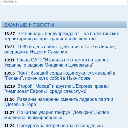
Реклама
ВАЖНЫЕ НОВОСТИ
Ветеринары предупреждают – на палестинских
13:37
территориях распространяется бешенство
1039-й день войны: действия в Газе и Ливане,
13:31
операции в Иудее и Самарии
Глава САП: "Израиль не ответил на запрос
13:11
Украины о выдаче Миндича и Цукермана"
"Кан": бывший солдат-одиночка, служивший в
13:05
"Голани", покончил с собой в Нью-Йорке
Второй "Мосад" и другие: L'Express провел
12:19
"чемпионат Европы" среди спецслужб
Раввины намерены сменить лидеров партии
11:50
"Дегель а-Тора"
По Китаю ударил тайфун "Дельфин", более
11:27
миллиона эвакуированных
Прокуратура потребовала от владельца
11:24