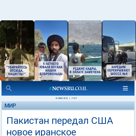
18 МАЯ 2026
|
11:07
МИР
Пакистан передал США
новое иранское