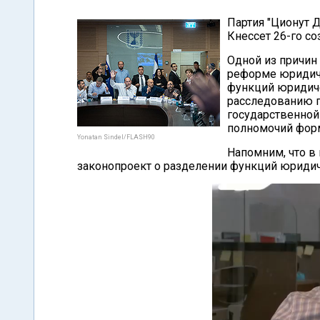
Партия "Ционут 
Кнессет 26-го со
Одной из причин
реформе юридиче
функций юридиче
расследованию 
государственной
полномочий форм
Yonatan Sindel/FLASH90
Напомним, что в 
законопроект о разделении функций юридич