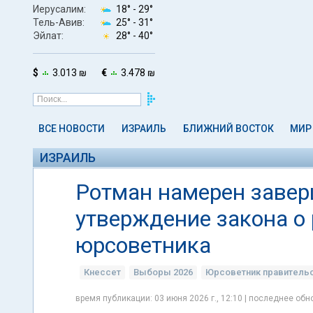
Иерусалим:
18° -
29°
Тель-Авив:
25° -
31°
Эйлат:
28° -
40°
$
3.013 ₪
€
3.478 ₪
ВСЕ НОВОСТИ
ИЗРАИЛЬ
БЛИЖНИЙ ВОСТОК
МИР
ИЗРАИЛЬ
Ротман намерен завер
утверждение закона о
юрсоветника
Кнессет
Выборы 2026
Юрсоветник правитель
время публикации: 03 июня 2026 г., 12:10 | последнее обно