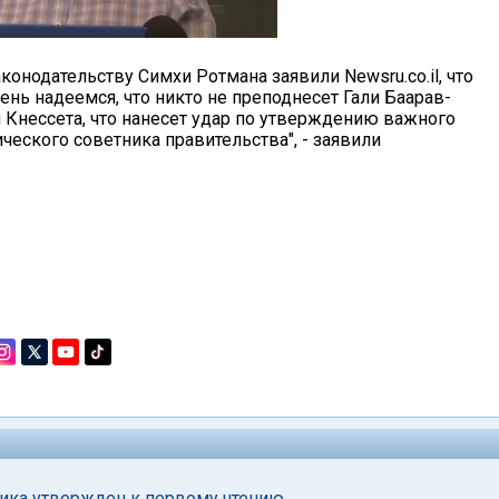
онодательству Симхи Ротмана заявили Newsru.co.il, что
ень надеемся, что никто не преподнесет Гали Баарав-
 Кнессета, что нанесет удар по утверждению важного
еского советника правительства", - заявили
ика утвержден к первому чтению