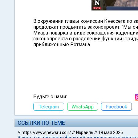
В окружении главы комиссии Кнессета по зак
продолжат продвигать законопроект. "Мы оч
Миара подарка в виде сокращения каденции
законопроекта о разделении функций юридич
приближенные Ротмана.
Будьте с нами:
Telegram
WhatsApp
Facebook
ССЫЛКИ ПО ТЕМЕ
//
https://www.newsru.co.il/
//
Израиль
//
19 мая 2026
Закон о разделении функций юридического советн