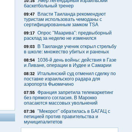
Умер легендарный израильский
10:16
баскетбольный тренер
Власти Таиланда рекомендуют
09:47
туристам использовать чемоданы с
сертифицированным замком TSA
Опрос "Mаарива": предвыборный
09:17
расклад за неделю не изменился
В Таиланде ученик открыл стрельбу
09:03
в школе: множество убитых и раненых
1036-й день войны: действия в Газе
08:54
и Ливане, операции в Иудее и Самарии
Итальянский суд отменил сделку по
08:32
поставке израильского радара для
аэропорта Фьюмичино
Франция запретила телемаркетинг
07:55
без прямого согласия. В Марокко
опасаются массовых увольнений
"Мекорот" обратилась в БАГАЦ с
07:36
петицией против правительства и
муниципалитетов