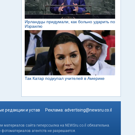
е редакции и устав
Реклама:
advertising@newsru.co.il
и материалов сайта гиперссылка на NEWSru.co.il обязательна.
е фотоматериалов агентств не разрешается.