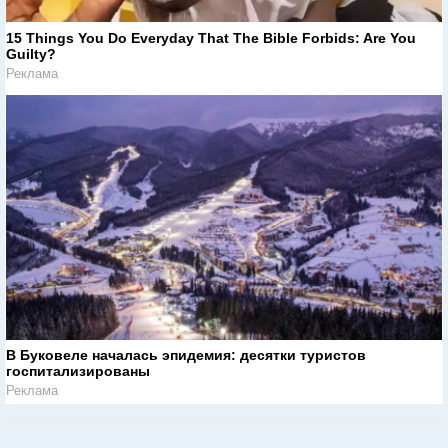
15 Things You Do Everyday That The Bible Forbids: Are You
Guilty?
Реклама
В Буковеле началась эпидемия: десятки туристов
госпитализированы
Реклама