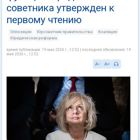
советника утвержден к
первому чтению
Оппозиция
Юрсоветник правительства
Коалиция
Юридическая реформа
время публикации: 19 мая 2026 г., 12:52 | последнее обновление: 19
мая 2026 г., 12:52