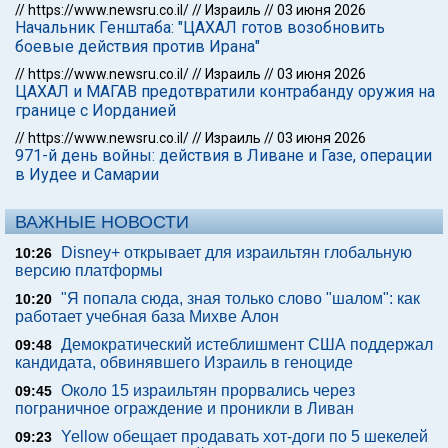
//
https://www.newsru.co.il/
//
Израиль
//
03 июня 2026
Начальник Генштаба: "ЦАХАЛ готов возобновить
боевые действия против Ирана"
//
https://www.newsru.co.il/
//
Израиль
//
03 июня 2026
ЦАХАЛ и МАГАВ предотвратили контрабанду оружия на
границе с Иорданией
//
https://www.newsru.co.il/
//
Израиль
//
03 июня 2026
971-й день войны: действия в Ливане и Газе, операции
в Иудее и Самарии
ВАЖНЫЕ НОВОСТИ
Disney+ открывает для израильтян глобальную
10:26
версию платформы
"Я попала сюда, зная только слово "шалом": как
10:20
работает учебная база Михве Алон
Демократический истеблишмент США поддержал
09:48
кандидата, обвинявшего Израиль в геноциде
Около 15 израильтян прорвались через
09:45
пограничное ограждение и проникли в Ливан
Yellow обещает продавать хот-доги по 5 шекелей
09:23