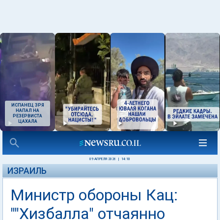
ИСПАНЕЦ ЗРЯ
НАПАЛ НА
РЕЗЕРВИСТА
ЦАХАЛА
09 АПРЕЛЯ 2026
|
14:10
ИЗРАИЛЬ
Министр обороны Кац:
""Хизбалла" отчаянно