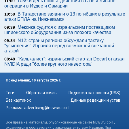
1039-й день войны: действия в Газе и Ливане,
11:00
операции в Иудее и Самарии
В Татарстане заявили о 13 погибших в результате
10:58
атаки БПЛА на Нижнекамск
Мексика судится с израильским поставщиком
09:39
шпионского оборудования из-за плохого качества
N12: страны региона обсуждали тактику
09:34
"усыпления" Израиля перед возможной внезапной
атакой
"Калькалист": израильский стартап Decart отказал
08:48
NVIDIA ради "более крупного инвестора"
Понедельник, 10 августа 2026 г.
Теги
Обратная связь
Подписка на новости (RSS)
Без картинок
Данные редакции и устав
Реклама:
advertising@newsru.co.il
Все права на материалы, опубликованные на сайте NEWSru.co.il ,
охраняются в соответствии с законодательством Израиля. При