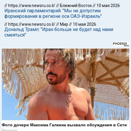
//
https://www.newsru.co.il/
//
Ближний Восток
//
10 мая 2026
Иранский парламентарий: "Мы не допустим
формирования в регионе оси ОАЭ-Израиль"
//
https://www.newsru.co.il/
//
Мир
//
10 мая 2026
Дональд Трамп: "Иран больше не будет над нами
смеяться"
Фото дочери Максима Галкина вызвало обсуждения в Сети
Реклама