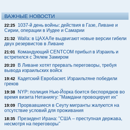
ВАЖНЫЕ НОВОСТИ
1037-й день войны: действия в Газе, Ливане и
22:25
Сирии, операции в Иудее и Самарии
Walla: в ЦАХАЛе выдвигают новые версии гибели
21:32
двух резервистов в Ливане
Командующий CENTCOM прибыл в Израиль и
21:01
встретился с Эялем Замиром
В Ливане хотят прервать переговоры, требуя
20:20
вывода израильских войск
Кадетский Евробаскет. Израильтяне победили
19:42
греков
NYP: полиция Нью-Йорка боится беспорядков во
19:38
время визита Нетаниягу: "Мамдани провоцирует их"
Прорвавшиеся в Сеуту мигранты жалуются на
19:09
отсутствие условий для проживания
Президент Ирана: "США – преступная держава,
18:35
несмотря на переговоры"