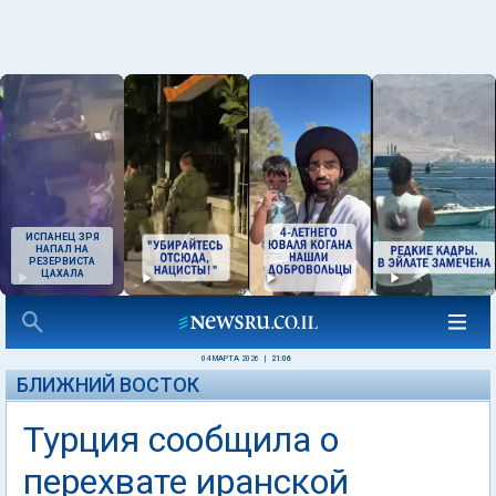
ИСПАНЕЦ ЗРЯ
НАПАЛ НА
РЕЗЕРВИСТА
ЦАХАЛА
04 МАРТА 2026
|
21:06
БЛИЖНИЙ ВОСТОК
Турция сообщила о
перехвате иранской