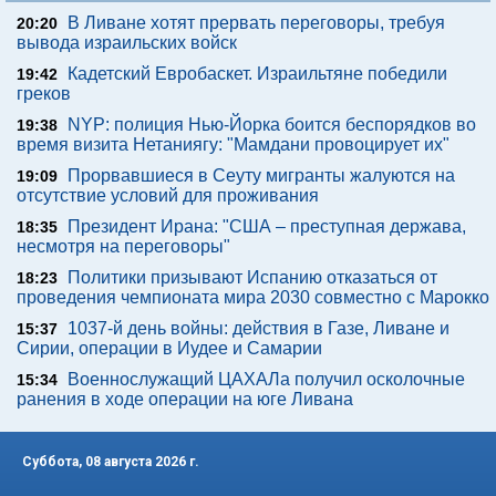
В Ливане хотят прервать переговоры, требуя
20:20
вывода израильских войск
Кадетский Евробаскет. Израильтяне победили
19:42
греков
NYP: полиция Нью-Йорка боится беспорядков во
19:38
время визита Нетаниягу: "Мамдани провоцирует их"
Прорвавшиеся в Сеуту мигранты жалуются на
19:09
отсутствие условий для проживания
Президент Ирана: "США – преступная держава,
18:35
несмотря на переговоры"
Политики призывают Испанию отказаться от
18:23
проведения чемпионата мира 2030 совместно с Марокко
1037-й день войны: действия в Газе, Ливане и
15:37
Сирии, операции в Иудее и Самарии
Военнослужащий ЦАХАЛа получил осколочные
15:34
ранения в ходе операции на юге Ливана
Суббота, 08 августа 2026 г.