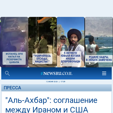
ИСПАНЕЦ ЗРЯ
НАПАЛ НА
РЕЗЕРВИСТА
ЦАХАЛА
12 ИЮНЯ 2026
|
17:39
ПРЕССА
"Аль-Ахбар": соглашение
между Ираном и США