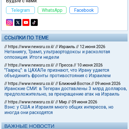
Будьте с нами:
Telegram
WhatsApp
Facebook
ССЫЛКИ ПО ТЕМЕ
//
https://www.newsru.co.il/
//
Израиль
//
12 июня 2026
Нетаниягу, Трамп, ультраортодоксы и расколотая
оппозиция. Итоги недели
//
https://www.newsru.co.il/
//
Пресса
//
10 июня 2026
"Гаарец": в ЦАХАЛе признают, что Ирану удается
объединить фронты противостояния с Израилем
//
https://www.newsru.co.il/
//
Ближний Восток
//
09 июня 2026
Иранские СМИ: в Тегеран доставлены 3 млрд долларов,
предположительно, за прекращение атак на Израиль
//
https://www.newsru.co.il/
//
Мир
//
09 июня 2026
Вэнс: у США и Израиля много общих интересов, но
иногда они расходятся
ВАЖНЫЕ НОВОСТИ