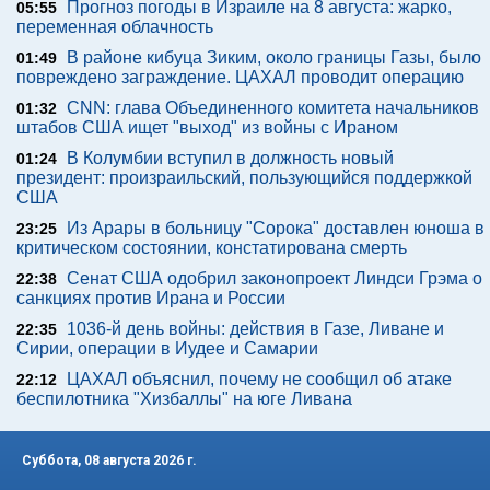
Прогноз погоды в Израиле на 8 августа: жарко,
05:55
переменная облачность
В районе кибуца Зиким, около границы Газы, было
01:49
повреждено заграждение. ЦАХАЛ проводит операцию
CNN: глава Объединенного комитета начальников
01:32
штабов США ищет "выход" из войны с Ираном
В Колумбии вступил в должность новый
01:24
президент: произраильский, пользующийся поддержкой
США
Из Арары в больницу "Сорока" доставлен юноша в
23:25
критическом состоянии, констатирована смерть
Сенат США одобрил законопроект Линдси Грэма о
22:38
санкциях против Ирана и России
1036-й день войны: действия в Газе, Ливане и
22:35
Сирии, операции в Иудее и Самарии
ЦАХАЛ объяснил, почему не сообщил об атаке
22:12
беспилотника "Хизбаллы" на юге Ливана
Суббота, 08 августа 2026 г.