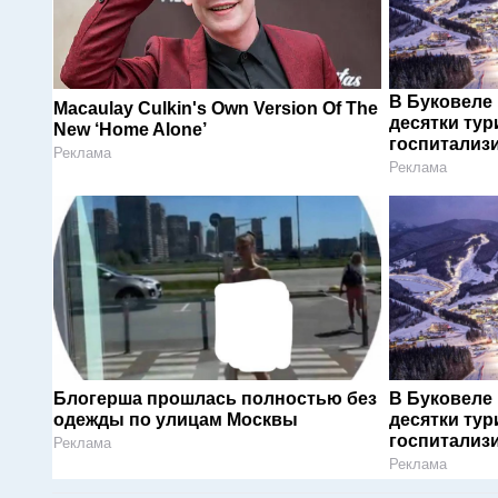
В Буковеле
Macaulay Culkin's Own Version Of The
десятки тур
New ‘Home Alone’
госпитализ
Реклама
Реклама
Блогерша прошлась полностью без
В Буковеле
одежды по улицам Москвы
десятки тур
госпитализ
Реклама
Реклама