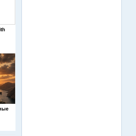
ith
ьные