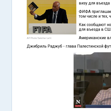
визу для въезда
ФИФА приглашает
том числе и тех,
Как сообщают но
для въезда в СШ
Американские вл
AP Photo/Sakchai Lalit
Джибриль Раджуб - глава Палестинской фут