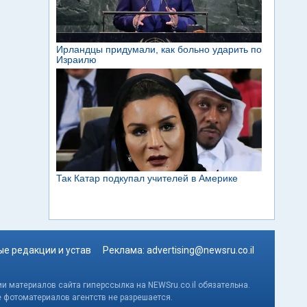
е редакции и устав
Реклама:
advertising@newsru.co.il
и материалов сайта гиперссылка на NEWSru.co.il обязательна.
е фотоматериалов агентств не разрешается.