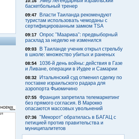
Умер легендарный израильский
10:16
баскетбольный тренер
Власти Таиланда рекомендуют
09:47
туристам использовать чемоданы с
сертифицированным замком TSA
Опрос "Mаарива": предвыборный
09:17
расклад за неделю не изменился
В Таиланде ученик открыл стрельбу
09:03
в школе: множество убитых и раненых
1036-й день войны: действия в Газе
08:54
и Ливане, операции в Иудее и Самарии
Итальянский суд отменил сделку по
08:32
поставке израильского радара для
аэропорта Фьюмичино
Франция запретила телемаркетинг
07:55
без прямого согласия. В Марокко
опасаются массовых увольнений
"Мекорот" обратилась в БАГАЦ с
07:36
петицией против правительства и
муниципалитетов