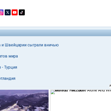
а и Швейцарии сыграли вничью
атов мира
 - Турция
отландия