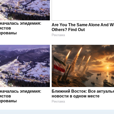
 началась эпидемия:
Are You The Same Alone And W
истов
Others? Find Out
ированы
Реклама
 началась эпидемия:
Ближний Восток: Все актуал
истов
новости в одном месте
ированы
Реклама