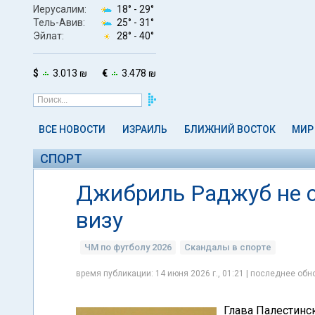
Иерусалим:
18° -
29°
Тель-Авив:
25° -
31°
Эйлат:
28° -
40°
$
3.013 ₪
€
3.478 ₪
ВСЕ НОВОСТИ
ИЗРАИЛЬ
БЛИЖНИЙ ВОСТОК
МИР
СПОРТ
Джибриль Раджуб не с
визу
ЧМ по футболу 2026
Скандалы в спорте
время публикации: 14 июня 2026 г., 01:21 | последнее обно
Глава Палестинс