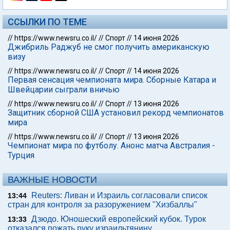
ССЫЛКИ ПО ТЕМЕ
//
https://www.newsru.co.il/
//
Спорт
//
14 июня 2026
Джибриль Раджуб не смог получить американскую
визу
//
https://www.newsru.co.il/
//
Спорт
//
14 июня 2026
Первая сенсация чемпионата мира. Сборные Катара и
Швейцарии сыграли вничью
//
https://www.newsru.co.il/
//
Спорт
//
13 июня 2026
Защитник сборной США установил рекорд чемпионатов
мира
//
https://www.newsru.co.il/
//
Спорт
//
13 июня 2026
Чемпионат мира по футболу. Анонс матча Австралия -
Турция
ВАЖНЫЕ НОВОСТИ
Reuters: Ливан и Израиль согласовали список
13:44
стран для контроля за разоружением "Хизбаллы"
Дзюдо. Юношеский европейский кубок. Турок
13:33
отказался пожать руку израильтянину