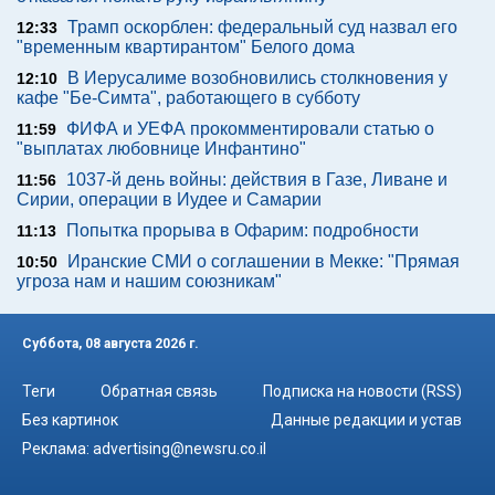
Трамп оскорблен: федеральный суд назвал его
12:33
"временным квартирантом" Белого дома
В Иерусалиме возобновились столкновения у
12:10
кафе "Бе-Симта", работающего в субботу
ФИФА и УЕФА прокомментировали статью о
11:59
"выплатах любовнице Инфантино"
1037-й день войны: действия в Газе, Ливане и
11:56
Сирии, операции в Иудее и Самарии
Попытка прорыва в Офарим: подробности
11:13
Иранские СМИ о соглашении в Мекке: "Прямая
10:50
угроза нам и нашим союзникам"
Суббота, 08 августа 2026 г.
Теги
Обратная связь
Подписка на новости (RSS)
Без картинок
Данные редакции и устав
Реклама:
advertising@newsru.co.il