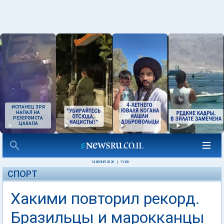
ИСПАНЕЦ ЗРЯ
НАПАЛ НА
РЕЗЕРВИСТА
ЦАХАЛА
14 ИЮНЯ 2026
|
11:00
СПОРТ
Хакими повторил рекорд.
Бразильцы и марокканцы