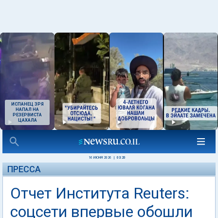
ИСПАНЕЦ ЗРЯ
НАПАЛ НА
РЕЗЕРВИСТА
ЦАХАЛА
16 ИЮНЯ 2026
|
03:20
ПРЕССА
Отчет Института Reuters:
соцсети впервые обошли