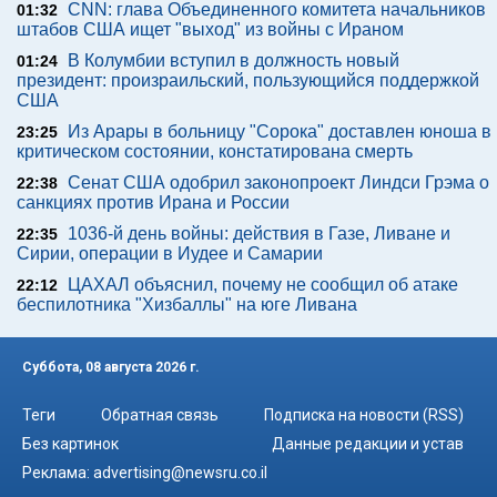
CNN: глава Объединенного комитета начальников
01:32
штабов США ищет "выход" из войны с Ираном
В Колумбии вступил в должность новый
01:24
президент: произраильский, пользующийся поддержкой
США
Из Арары в больницу "Сорока" доставлен юноша в
23:25
критическом состоянии, констатирована смерть
Сенат США одобрил законопроект Линдси Грэма о
22:38
санкциях против Ирана и России
1036-й день войны: действия в Газе, Ливане и
22:35
Сирии, операции в Иудее и Самарии
ЦАХАЛ объяснил, почему не сообщил об атаке
22:12
беспилотника "Хизбаллы" на юге Ливана
Суббота, 08 августа 2026 г.
Теги
Обратная связь
Подписка на новости (RSS)
Без картинок
Данные редакции и устав
Реклама:
advertising@newsru.co.il