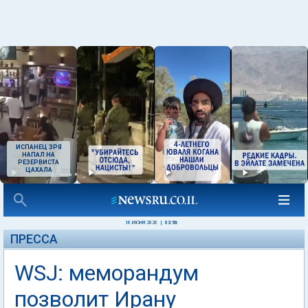
ИСПАНЕЦ ЗРЯ
НАПАЛ НА
РЕЗЕРВИСТА
ЦАХАЛА
16 ИЮНЯ 2026
|
03:56
ПРЕССА
WSJ: меморандум
позволит Ирану