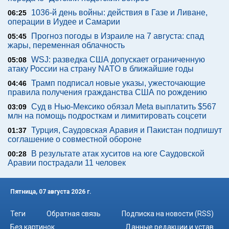
1036-й день войны: действия в Газе и Ливане,
06:25
операции в Иудее и Самарии
Прогноз погоды в Израиле на 7 августа: спад
05:45
жары, переменная облачность
WSJ: разведка США допускает ограниченную
05:08
атаку России на страну NATO в ближайшие годы
Трамп подписал новые указы, ужесточающие
04:46
правила получения гражданства США по рождению
Суд в Нью-Мексико обязал Meta выплатить $567
03:09
млн на помощь подросткам и лимитировать соцсети
Турция, Саудовская Аравия и Пакистан подпишут
01:37
соглашение о совместной обороне
В результате атак хуситов на юге Саудовской
00:28
Аравии пострадали 11 человек
Пятница, 07 августа 2026 г.
Теги
Обратная связь
Подписка на новости (RSS)
Без картинок
Данные редакции и устав