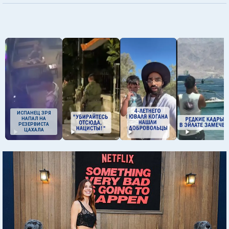
ИСПАНЕЦ ЗРЯ
НАПАЛ НА
РЕЗЕРВИСТА
ЦАХАЛА