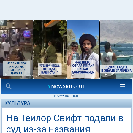
ИСПАНЕЦ ЗРЯ
НАПАЛ НА
РЕЗЕРВИСТА
ЦАХАЛА
31 МАРТА 2026
|
13:33
КУЛЬТУРА
На Тейлор Свифт подали в
суд из-за названия