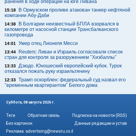
ранения в ходе операции на юге Ливана
В Ормузском проливе атакован танкер нефтяной
15:18
компании Абу-Даби
В Болгарии неизвестный БПЛА взорвался в
14:38
километре от насосной станции Трансбалканского
газопровода
Умер отец Лионеля Месси
14:01
Reuters: Ливан и Израиль согласовали список
13:44
стран для контроля за разоружением "Хизбаллы"
Дзюдо. Юношеский европейский кубок. Турок
13:33
отказался пожать руку израильтянину
Трамп оскорблен: федеральный суд назвал его
12:33
"временным квартирантом" Белого дома
Суббота, 08 августа 2026 г.
Теги
Обратная связь
Подписка на новости (RSS)
Без картинок
Данные редакции и устав
Реклама:
advertising@newsru.co.il