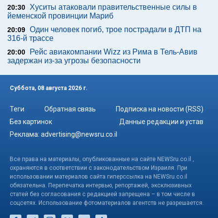
Хуситы атаковали правительственные силы в
20:30
йеменской провинции Мариб
Один человек погиб, трое пострадали в ДТП на
20:09
316-й трассе
Рейс авиакомпании Wizz из Рима в Тель-Авив
20:00
задержан из-за угрозы безопасности
Суббота, 08 августа 2026 г.
Теги
Обратная связь
Подписка на новости (RSS)
Без картинок
Данные редакции и устав
Реклама:
advertising@newsru.co.il
Все права на материалы, опубликованные на сайте NEWSru.co.il ,
охраняются в соответствии с законодательством Израиля. При
использовании материалов сайта гиперссылка на NEWSru.co.il
обязательна. Перепечатка интервью, репортажей, эксклюзивных
статей без согласования с редакцией запрещена – в том числе в
соцсетях. Использование фотоматериалов агентств не разрешается.