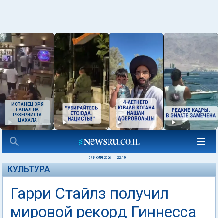
ИСПАНЕЦ ЗРЯ
НАПАЛ НА
РЕЗЕРВИСТА
ЦАХАЛА
07 ИЮЛЯ 2026
|
22:19
КУЛЬТУРА
Гарри Стайлз получил
мировой рекорд Гиннесса