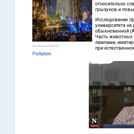
относительно сл
грызунов и повыш
Исследование пр
университета на 
обыкновенной (A
Часть животных 
лампами, имитир
Dor Pazuelo/Flash90
при естественно
Pollution
.