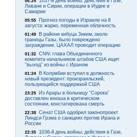
1037-й день войны: действия в Газе,
06:24
Ливане и Сирии, операции в Иудее и
Самарии
Прогноз погоды в Израиле на 8
05:55
августа: жарко, переменная облачность
В районе кибуца Зиким, около
01:49
границы Газы, было повреждено
заграждение. ЦАХАЛ проводит операцию
CNN: глава Объединенного
01:32
комитета начальников штабов США ищет
"выход" из войны с Ираном
В Колумбии вступил в должность
01:24
новый президент: произраильский,
пользующийся поддержкой США
Из Арары в больницу "Сорока"
23:25
доставлен юноша в критическом
состоянии, констатирована смерть
Сенат США одобрил законопроект
22:38
Линдси Грэма о санкциях против Ирана и
России
1036-й день войны: действия в Газе,
22:35