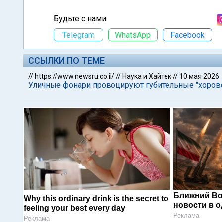
Будьте с нами:
Telegram
WhatsApp
Facebook
ССЫЛКИ ПО ТЕМЕ
//
https://www.newsru.co.il/
//
Наука и Хайтек
//
10 мая 2026
Уличные фонари провоцируют губительные "хорово
Ближний Во
Why this ordinary drink is the secret to
новости в 
feeling your best every day
Реклама
Реклама