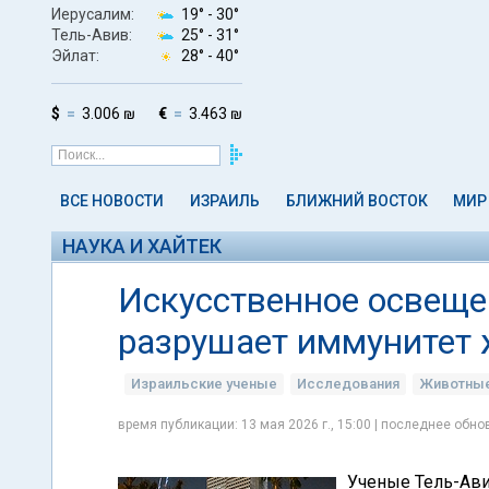
Иерусалим:
19° -
30°
Тель-Авив:
25° -
31°
Эйлат:
28° -
40°
$
3.006 ₪
€
3.463 ₪
ВСЕ НОВОСТИ
ИЗРАИЛЬ
БЛИЖНИЙ ВОСТОК
МИР
НАУКА И ХАЙТЕК
Искусственное освеще
разрушает иммунитет 
Израильские ученые
Исследования
Животны
время публикации: 13 мая 2026 г., 15:00 | последнее обнов
Ученые Тель-Ави