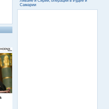
Ливане и Сирии, операции в Иудее и
Самарии
а