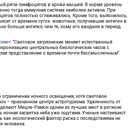
ный ритм лимфоцитов в крови мышей. В норме уровень
нно тогда иммунная система наиболее активна. При
итов полностью сглаживались. Кроме того, выяснилось,
ависит от времени суток: животные, получившие антиген в
но больше антител, чем те, кому его вводили в период
сняет
: "Световое загрязнение меняет естественный
нхронизацию центральных биологических часов с
елая представление о времени почти бессмысленным".
б ограничении ночного освещения, хотя световое
он – признанном центре астротуризма. Удаленность от
 делают Мицпе-Рамон одним из лучших мест в регионе
ь ночная засветка неба уже ощутима. Ученые настаивают:
ь как экологический фактор риска с последствиями не
я человека.