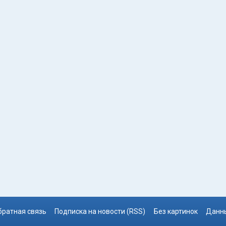
братная связь
Подписка на новости (RSS)
Без картинок
Данны