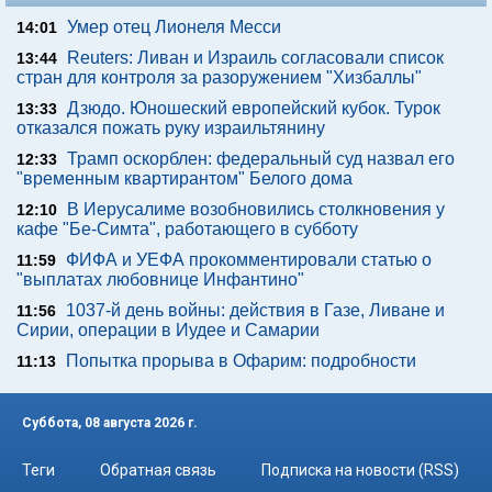
Умер отец Лионеля Месси
14:01
Reuters: Ливан и Израиль согласовали список
13:44
стран для контроля за разоружением "Хизбаллы"
Дзюдо. Юношеский европейский кубок. Турок
13:33
отказался пожать руку израильтянину
Трамп оскорблен: федеральный суд назвал его
12:33
"временным квартирантом" Белого дома
В Иерусалиме возобновились столкновения у
12:10
кафе "Бе-Симта", работающего в субботу
ФИФА и УЕФА прокомментировали статью о
11:59
"выплатах любовнице Инфантино"
1037-й день войны: действия в Газе, Ливане и
11:56
Сирии, операции в Иудее и Самарии
Попытка прорыва в Офарим: подробности
11:13
Суббота, 08 августа 2026 г.
Теги
Обратная связь
Подписка на новости (RSS)