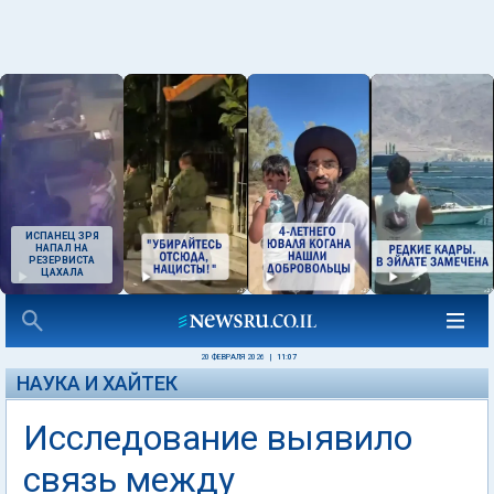
ИСПАНЕЦ ЗРЯ
НАПАЛ НА
РЕЗЕРВИСТА
ЦАХАЛА
20 ФЕВРАЛЯ 2026
|
11:07
НАУКА И ХАЙТЕК
Исследование выявило
связь между