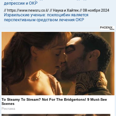
депрессии и ОКР
//
https://www.newsru.co.il/
//
Наука и Хайтек
//
08 ноября 2024
Израильские ученые: псилоцибин является
перспективным средством лечения ОКР
To Steamy To Stream? Not For The Bridgertons! 9 Must-See
Scenes
Реклама