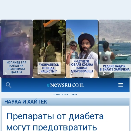
ИСПАНЕЦ ЗРЯ
НАПАЛ НА
РЕЗЕРВИСТА
ЦАХАЛА
21 МАРТА 2026
|
08:44
НАУКА И ХАЙТЕК
Препараты от диабета
могут предотвратить