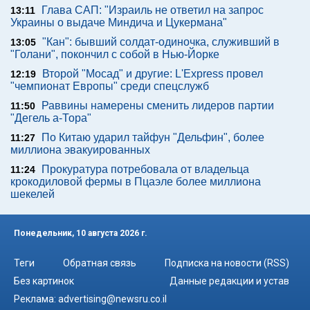
Глава САП: "Израиль не ответил на запрос
13:11
Украины о выдаче Миндича и Цукермана"
"Кан": бывший солдат-одиночка, служивший в
13:05
"Голани", покончил с собой в Нью-Йорке
Второй "Мосад" и другие: L'Express провел
12:19
"чемпионат Европы" среди спецслужб
Раввины намерены сменить лидеров партии
11:50
"Дегель а-Тора"
По Китаю ударил тайфун "Дельфин", более
11:27
миллиона эвакуированных
Прокуратура потребовала от владельца
11:24
крокодиловой фермы в Пцаэле более миллиона
шекелей
Понедельник, 10 августа 2026 г.
Теги
Обратная связь
Подписка на новости (RSS)
Без картинок
Данные редакции и устав
Реклама:
advertising@newsru.co.il