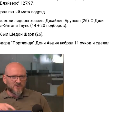
Блэйзерс" 127:97.
рал пятый матч подряд.
ровели лидеры хозяев: Джайлен Брунсон (26), О Джи
рл-Энтони Таунс (14 + 20 подборов).
 был Шедон Шарп (26).
вард "Портленда" Дени Авдия набрал 11 очков и сделал