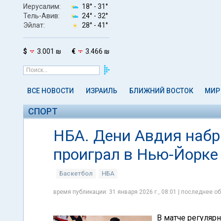
Иерусалим:
18° -
31°
Тель-Авив:
24° -
32°
Эйлат:
28° -
41°
$
3.001 ₪
€
3.466 ₪
ВСЕ НОВОСТИ
ИЗРАИЛЬ
БЛИЖНИЙ ВОСТОК
МИР
СПОРТ
НБА. Дени Авдия набра
проиграл в Нью-Йорке
Баскетбол
НБА
время публикации: 31 января 2026 г., 08:01 | последнее об
В матче регуляр