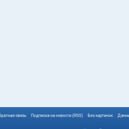
братная связь
Подписка на новости (RSS)
Без картинок
Данны