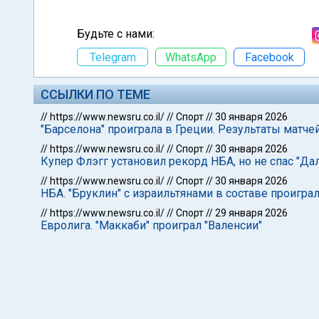
Будьте с нами:
Telegram
WhatsApp
Facebook
ССЫЛКИ ПО ТЕМЕ
//
https://www.newsru.co.il/
//
Спорт
//
30 января 2026
"Барселона" проиграла в Греции. Результаты матче
//
https://www.newsru.co.il/
//
Спорт
//
30 января 2026
Купер Флэгг установил рекорд НБА, но не спас "Да
//
https://www.newsru.co.il/
//
Спорт
//
30 января 2026
НБА. "Бруклин" с израильтянами в составе проигра
//
https://www.newsru.co.il/
//
Спорт
//
29 января 2026
Евролига. "Маккаби" проиграл "Валенсии"