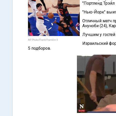
"Портленд Трэйл 
"Нью-Йорк" выиг
Отличный матч п
Ануноби (24), Ка
Лучшим у гостей
AP Photo/Frank Franklin II
Израильский фор
5 подборов.