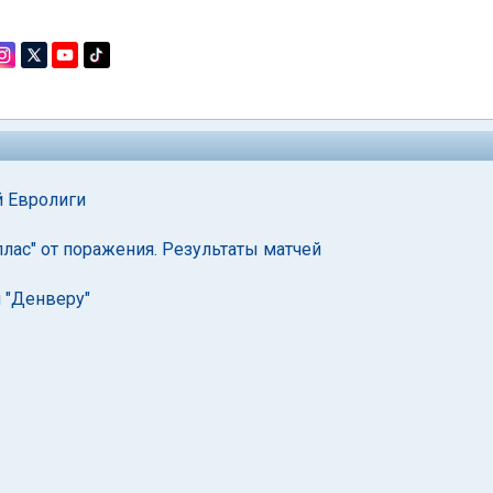
й Евролиги
ллас" от поражения. Результаты матчей
л "Денверу"