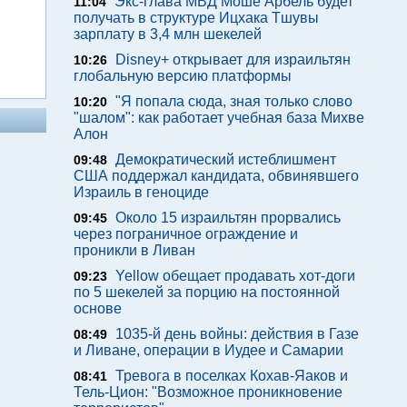
Экс-глава МВД Моше Арбель будет
11:04
получать в структуре Ицхака Тшувы
зарплату в 3,4 млн шекелей
Disney+ открывает для израильтян
10:26
глобальную версию платформы
"Я попала сюда, зная только слово
10:20
"шалом": как работает учебная база Михве
Алон
Демократический истеблишмент
09:48
США поддержал кандидата, обвинявшего
Израиль в геноциде
Около 15 израильтян прорвались
09:45
через пограничное ограждение и
проникли в Ливан
Yellow обещает продавать хот-доги
09:23
по 5 шекелей за порцию на постоянной
основе
1035-й день войны: действия в Газе
08:49
и Ливане, операции в Иудее и Самарии
Тревога в поселках Кохав-Яаков и
08:41
Тель-Цион: "Возможное проникновение