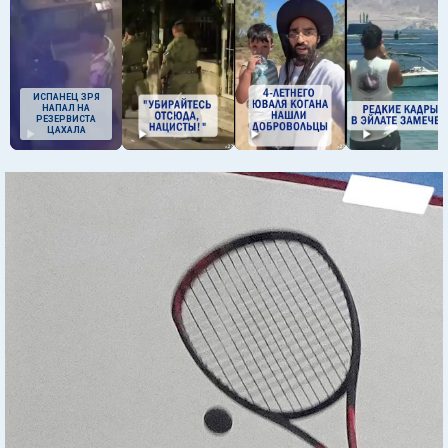
ИСПАНЕЦ ЗРЯ
НАПАЛ НА
РЕЗЕРВИСТА
ЦАХАЛА