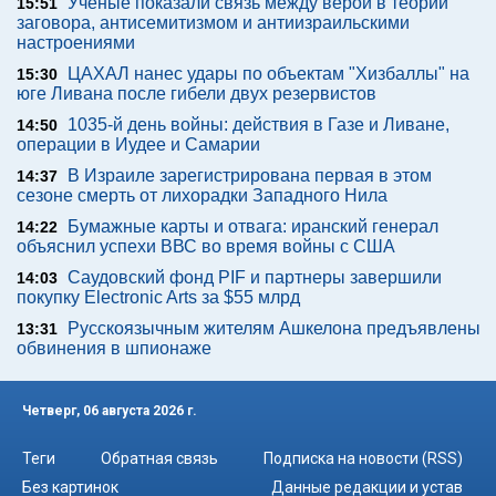
Ученые показали связь между верой в теории
15:51
заговора, антисемитизмом и антиизраильскими
настроениями
ЦАХАЛ нанес удары по объектам "Хизбаллы" на
15:30
юге Ливана после гибели двух резервистов
1035-й день войны: действия в Газе и Ливане,
14:50
операции в Иудее и Самарии
В Израиле зарегистрирована первая в этом
14:37
сезоне смерть от лихорадки Западного Нила
Бумажные карты и отвага: иранский генерал
14:22
объяснил успехи ВВС во время войны с США
Саудовский фонд PIF и партнеры завершили
14:03
покупку Electronic Arts за $55 млрд
Русскоязычным жителям Ашкелона предъявлены
13:31
обвинения в шпионаже
Четверг, 06 августа 2026 г.
Теги
Обратная связь
Подписка на новости (RSS)
Без картинок
Данные редакции и устав