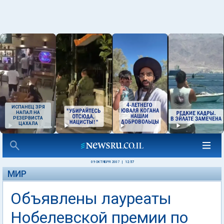
ИСПАНЕЦ ЗРЯ
НАПАЛ НА
РЕЗЕРВИСТА
ЦАХАЛА
09 ОКТЯБРЯ 2007
|
12:57
МИР
Объявлены лауреаты
Нобелевской премии по