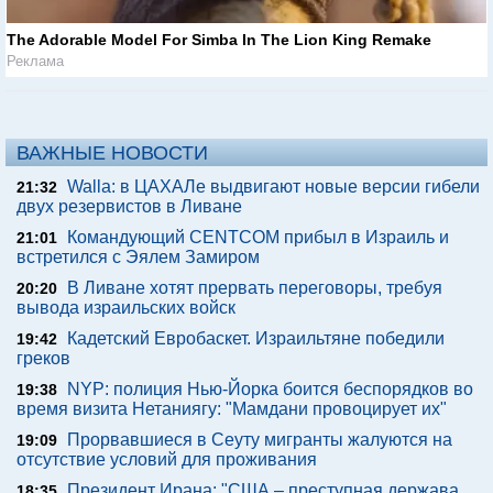
The Adorable Model For Simba In The Lion King Remake
Реклама
ВАЖНЫЕ НОВОСТИ
Walla: в ЦАХАЛе выдвигают новые версии гибели
21:32
двух резервистов в Ливане
Командующий CENTCOM прибыл в Израиль и
21:01
встретился с Эялем Замиром
В Ливане хотят прервать переговоры, требуя
20:20
вывода израильских войск
Кадетский Евробаскет. Израильтяне победили
19:42
греков
NYP: полиция Нью-Йорка боится беспорядков во
19:38
время визита Нетаниягу: "Мамдани провоцирует их"
Прорвавшиеся в Сеуту мигранты жалуются на
19:09
отсутствие условий для проживания
Президент Ирана: "США – преступная держава,
18:35