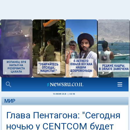
ИСПАНЕЦ ЗРЯ
НАПАЛ НА
РЕЗЕРВИСТА
ЦАХАЛА
10 ИЮНЯ 2026
|
03:16
МИР
Глава Пентагона: "Сегодня
ночью у CENTCOM будет