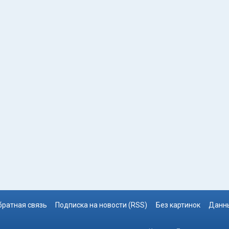
братная связь
Подписка на новости (RSS)
Без картинок
Данны