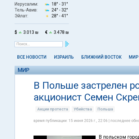
Иерусалим:
18° -
31°
Тель-Авив:
24° -
32°
Эйлат:
28° -
41°
$
3.013 ₪
€
3.478 ₪
ВСЕ НОВОСТИ
ИЗРАИЛЬ
БЛИЖНИЙ ВОСТОК
МИР
МИР
В Польше застрелен р
акционист Семен Скре
Акции протеста
Убийства
Польша
время публикации: 15 июня 2026 г., 22:06 | последнее обно
В польском горо