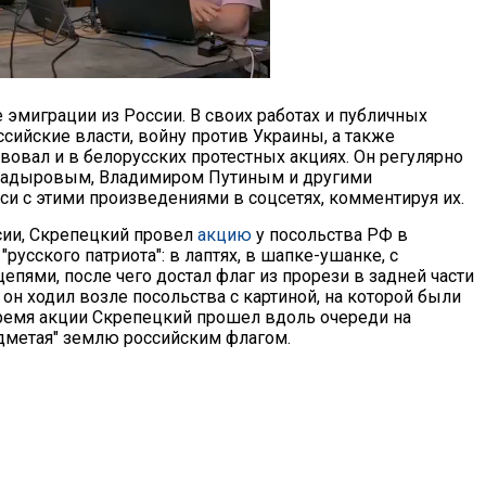
эмиграции из России. В своих работах и публичных
сийские власти, войну против Украины, а также
вовал и в белорусских протестных акциях. Он регулярно
 Кадыровым, Владимиром Путиным и другими
и с этими произведениями в соцсетях, комментируя их.
ссии, Скрепецкий провел
акцию
у посольства РФ в
"русского патриота": в лаптях, в шапке-ушанке, с
епями, после чего достал флаг из прорези в задней части
он ходил возле посольства с картиной, на которой были
ремя акции Скрепецкий прошел вдоль очереди на
дметая" землю российским флагом.