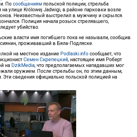
и. По
сообщениям
польской полиции, стрельба
на улице Królowej Jadwigi, в районе парковки возле
онов. Неизвестный выстрелил в мужчину и скрылся.
ончался. Полиция начала розыск стрелявшего,
ледует убийство.
ские власти имя погибшего пока не называли, сообщив
оссиянин, проживавший в Бяла-Подляске.
ылкой на местное издание
Podlaski.info
сообщает, что
 акционист
Семен Скрепецкий
, настоящее имя Роберт
ой на
DzikMedia
, что предполагаемых нападавших мог
рожали оружием. После стрельбы он, по этим данным,
и. Эти сведения официально польской полицией на