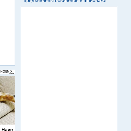
предъявлены обвинения в шпионаже
t Have