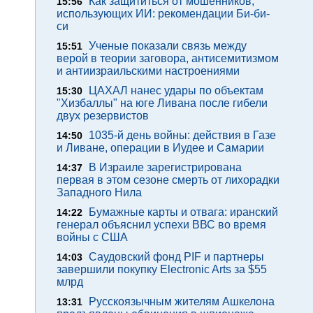
Как защититься от мошенников,
15:56
использующих ИИ: рекомендации Би-би-
си
Ученые показали связь между
15:51
верой в теории заговора, антисемитизмом
и антиизраильскими настроениями
ЦАХАЛ нанес удары по объектам
15:30
"Хизбаллы" на юге Ливана после гибели
двух резервистов
1035-й день войны: действия в Газе
14:50
и Ливане, операции в Иудее и Самарии
В Израиле зарегистрирована
14:37
первая в этом сезоне смерть от лихорадки
Западного Нила
Бумажные карты и отвага: иранский
14:22
генерал объяснил успехи ВВС во время
войны с США
Саудовский фонд PIF и партнеры
14:03
завершили покупку Electronic Arts за $55
млрд
Русскоязычным жителям Ашкелона
13:31