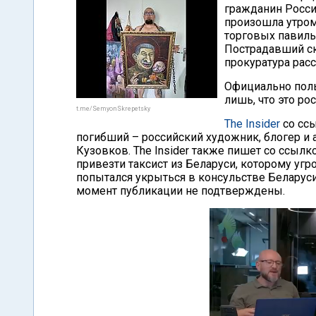
гражданин Росси
произошла утром 
торговых павиль
Пострадавший ск
прокуратура расс
Официально поль
лишь, что это р
t.me/SemyonSkrepetsky
The Insider
со сс
погибший – российский художник, блогер и
Кузовков. The Insider также пишет со ссылк
привезти таксист из Беларуси, которому уг
попытался укрыться в консульстве Беларус
момент публикации не подтверждены.