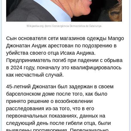
Wikipedia.org. Фото: Convergència Democràtica de Catalunya
Сын основателя сети магазинов одежды Mango
Джонатан Андик арестован по подозрению в
убийства своего отца Исака Андика.
Предприниматель погиб при падении с обрыва
в 2024 году, поначалу это квалифицировалось
как несчастный случай.
45-летний Джонатан был задержан в своем
барселонском доме после того, как было
принято решение о возобновлении
расследования из-за того, что в его
первоначальных показаниях, данных на
следующий день после гибели отца, были
выявлены противоречия. Первоначально