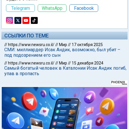
Telegram
WhatsApp
Facebook
ССЫЛКИ ПО ТЕМЕ
//
https://www.newsru.co.il/
//
Мир
//
17 октября 2025
СМИ: миллиардер Исак Андик, возможно, был убит –
под подозрением его сын
//
https://www.newsru.co.il/
//
Мир
//
15 декабря 2024
Самый богатый человек в Каталонии Исак Андик погиб,
упав в пропасть