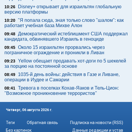
Disney+ открывает для израильтян глобальную
10:26
версию платформы
"Я попала сюда, зная только слово "шалом": как
10:20
работает учебная база Михве Алон
Демократический истеблишмент США поддержал
09:48
кандидата, обвинявшего Израиль в геноциде
Около 15 израильтян прорвались через
09:45
пограничное ограждение и проникли в Ливан
Yellow обещает продавать хот-доги по 5 шекелей
09:23
за порцию на постоянной основе
1035-й день войны: действия в Газе и Ливане,
08:49
операции в Иудее и Самарии
Тревога в поселках Кохав-Яаков и Тель-Цион:
08:41
"Возможное проникновение террористов"
Четверг, 06 августа 2026 г.
Теги
Обратная связь
Подписка на новости (RSS)
Без картинок
Данные редакции и устав