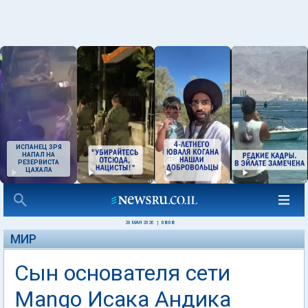
ИСПАНЕЦ ЗРЯ
НАПАЛ НА
РЕЗЕРВИСТА
ЦАХАЛА
20 МАЯ 2026
|
08:08
МИР
Сын основателя сети
Mango Исака Андика