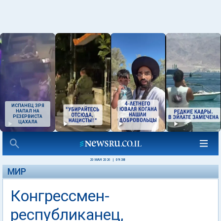
ИСПАНЕЦ ЗРЯ
НАПАЛ НА
РЕЗЕРВИСТА
ЦАХАЛА
20 МАЯ 2026
|
09:38
МИР
Конгрессмен-
республиканец,