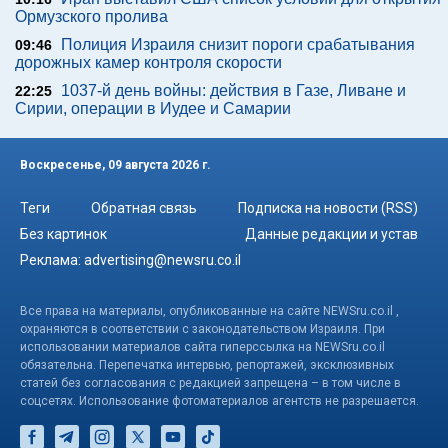
Ормузского пролива
Полиция Израиля снизит пороги срабатывания
09:46
дорожных камер контроля скорости
1037-й день войны: действия в Газе, Ливане и
22:25
Сирии, операции в Иудее и Самарии
Воскресенье, 09 августа 2026 г.
Теги
Обратная связь
Подписка на новости (RSS)
Без картинок
Данные редакции и устав
Реклама:
advertising@newsru.co.il
Все права на материалы, опубликованные на сайте NEWSru.co.il ,
охраняются в соответствии с законодательством Израиля. При
использовании материалов сайта гиперссылка на NEWSru.co.il
обязательна. Перепечатка интервью, репортажей, эксклюзивных
статей без согласования с редакцией запрещена – в том числе в
соцсетях. Использование фотоматериалов агентств не разрешается.