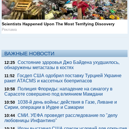
Scientists Happened Upon The Most Terrifying Discovery
Реклама
ВАЖНЫЕ НОВОСТИ
Состояние здоровья Джо Байдена ухудшилось,
12:25
обнаружены метастазы в костях
Госдеп США одобрил поставку Турцией Украине
11:52
ракет ATACMS и кассетных боеприпасов
Полиция Флориды: нападение на синагогу в
10:58
Сарасоте совершено под влиянием Мамдани
1038-й день войны: действия в Газе, Ливане и
10:50
Сирии, операции в Иудее и Самарии
СМИ. УЕФА проведет расследование по "делу
10:44
любовницы Инфантино"
Иран выставил США список условий для открытия
10:16