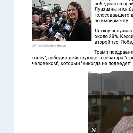
победила на пра
Луизианы и выби
голосовавшего в
по импичменту.
Летлоу получила
около 28%, Кэсс
второй тур. Побе
AP Photo/Matthew Hinton
Трамп поздравил
гонку", победив действующего сенатора "с 
человеком", который "никогда не подведет"