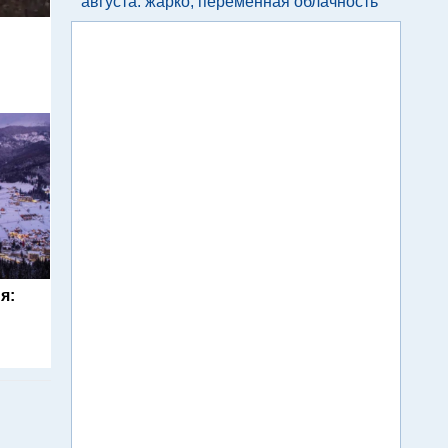
августа: жарко, переменная облачность
я: