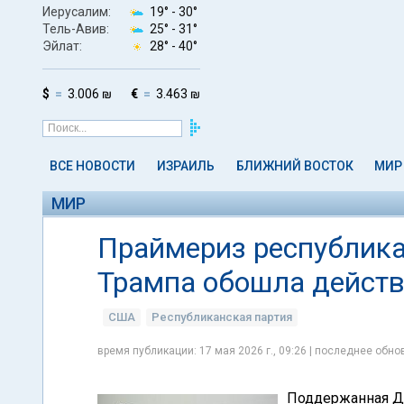
Иерусалим:
19° -
30°
Тель-Авив:
25° -
31°
Эйлат:
28° -
40°
$
3.006 ₪
€
3.463 ₪
ВСЕ НОВОСТИ
ИЗРАИЛЬ
БЛИЖНИЙ ВОСТОК
МИР
МИР
Праймериз республика
Трампа обошла действ
США
Республиканская партия
время публикации: 17 мая 2026 г., 09:26 | последнее обнов
Поддержанная Д