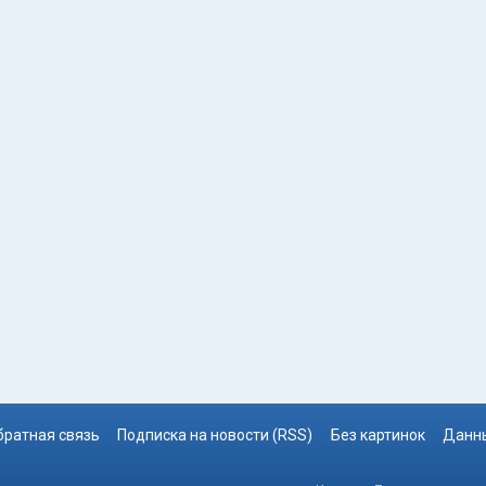
братная связь
Подписка на новости (RSS)
Без картинок
Данны