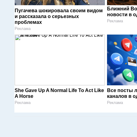
Ближний Во
Пугачева шокировала своим видом
новости в 
и рассказала о серьезных
Реклама
проблемах
Реклама
She Gave Up A Normal Life To Act Like
Все посты 
A Horse
каналов в о
Реклама
Реклама