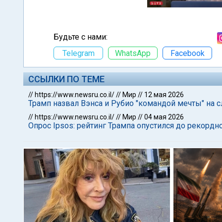
Будьте с нами:
Telegram
WhatsApp
Facebook
ССЫЛКИ ПО ТЕМЕ
//
https://www.newsru.co.il/
//
Мир
//
12 мая 2026
Трамп назвал Вэнса и Рубио "командой мечты" на
//
https://www.newsru.co.il/
//
Мир
//
04 мая 2026
Опрос Ipsos: рейтинг Трампа опустился до рекордн