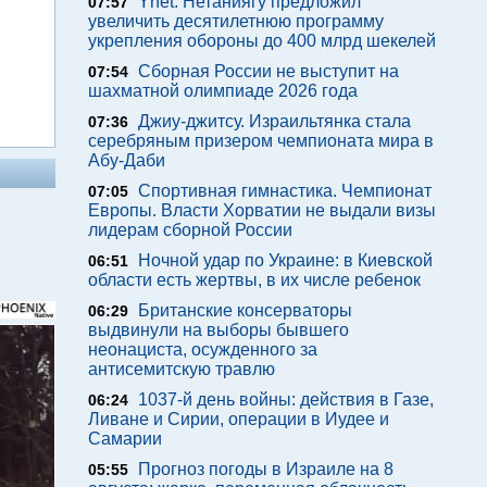
Ynet: Нетаниягу предложил
07:57
увеличить десятилетнюю программу
укрепления обороны до 400 млрд шекелей
Сборная России не выступит на
07:54
шахматной олимпиаде 2026 года
Джиу-джитсу. Израильтянка стала
07:36
серебряным призером чемпионата мира в
Абу-Даби
Спортивная гимнастика. Чемпионат
07:05
Европы. Власти Хорватии не выдали визы
лидерам сборной России
Ночной удар по Украине: в Киевской
06:51
области есть жертвы, в их числе ребенок
Британские консерваторы
06:29
выдвинули на выборы бывшего
неонациста, осужденного за
антисемитскую травлю
1037-й день войны: действия в Газе,
06:24
Ливане и Сирии, операции в Иудее и
Самарии
Прогноз погоды в Израиле на 8
05:55