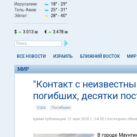
Иерусалим:
18° -
29°
Тель-Авив:
25° -
31°
Эйлат:
28° -
40°
$
3.013 ₪
€
3.478 ₪
ВСЕ НОВОСТИ
ИЗРАИЛЬ
БЛИЖНИЙ ВОСТОК
МИР
МИР
"Контакт с неизвестны
погибших, десятки по
США
Погибшие
время публикации: 21 мая 2026 г., 04:35 | последнее обнов
В городе Маунти