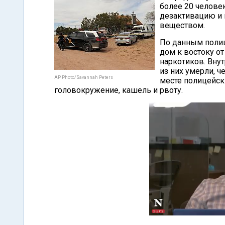
более 20 челове
дезактивацию и 
веществом.
По данным полиц
дом к востоку о
наркотиков. Вну
из них умерли, ч
AP Photo/Savannah Peters
месте полицейск
головокружение, кашель и рвоту.