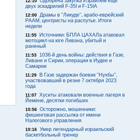
Одобрена закупка Израилем еще
12:10
двух эскадрилий F-35I и F-15IA
Драмы в "Ликуде", арабо-еврейский
12:00
РААМ, центристы на распутье. Итоги
недели
Источники: БПЛА ЦАХАЛа атаковал
11:55
мотоцикл на юге Ливана, убитый и
раненый
1036-й день войны: действия в Газе,
11:53
Ливане и Сирии, операции в Иудее и
Самарии
В Газе задержан боевик "Нухбы",
11:29
участвовавший в резне 7 октября 2023
года
Хуситы атаковали военные лагеря в
11:07
Йемене, десятки погибших
Осторожно, мошенники:
10:56
фишинговая рассылка от имени
Налогового управления
Умер легендарный израильский
10:16
баскетбольный тренер