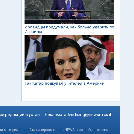
е редакции и устав
Реклама:
advertising@newsru.co.il
и материалов сайта гиперссылка на NEWSru.co.il обязательна.