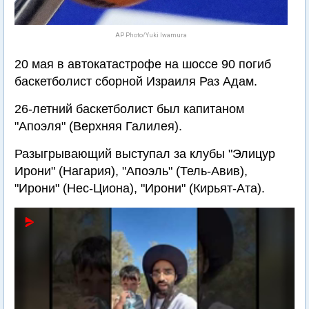
AP Photo/Yuki Iwamura
20 мая в автокатастрофе на шоссе 90 погиб
баскетболист сборной Израиля Раз Адам.
26-летний баскетболист был капитаном
"Апоэля" (Верхняя Галилея).
Разыгрывающий выступал за клубы "Элицур
Ирони" (Нагария), "Апоэль" (Тель-Авив),
"Ирони" (Нес-Циона), "Ирони" (Кирьят-Ата).