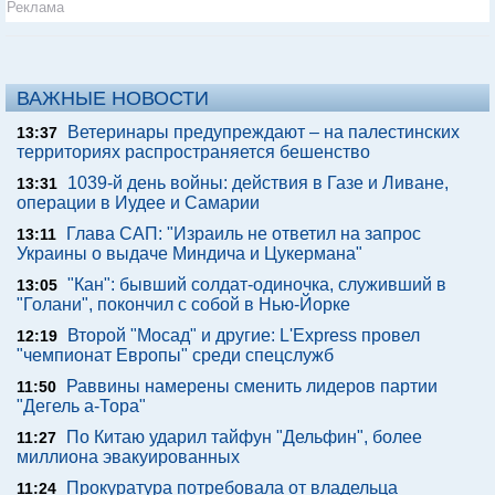
Реклама
ВАЖНЫЕ НОВОСТИ
Ветеринары предупреждают – на палестинских
13:37
территориях распространяется бешенство
1039-й день войны: действия в Газе и Ливане,
13:31
операции в Иудее и Самарии
Глава САП: "Израиль не ответил на запрос
13:11
Украины о выдаче Миндича и Цукермана"
"Кан": бывший солдат-одиночка, служивший в
13:05
"Голани", покончил с собой в Нью-Йорке
Второй "Мосад" и другие: L'Express провел
12:19
"чемпионат Европы" среди спецслужб
Раввины намерены сменить лидеров партии
11:50
"Дегель а-Тора"
По Китаю ударил тайфун "Дельфин", более
11:27
миллиона эвакуированных
Прокуратура потребовала от владельца
11:24