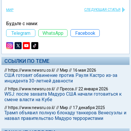
СЛЕДУЮЩАЯ СТАТЬЯ
МИР
Будьте с нами:
Telegram
WhatsApp
Facebook
ССЫЛКИ ПО ТЕМЕ
//
https://www.newsru.co.il/
//
Мир
//
16 мая 2026
США готовят обвинение против Рауля Кастро из-за
инцидента 30-летней давности
//
https://www.newsru.co.il/
//
Пресса
//
22 января 2026
WSJ: после захвата Мадуро США начали готовиться к
смене власти на Кубе
//
https://www.newsru.co.il/
//
Мир
//
17 декабря 2025
Трамп объявил полную блокаду танкеров Венесуэлы и
назвал правительство Мадуро террористами