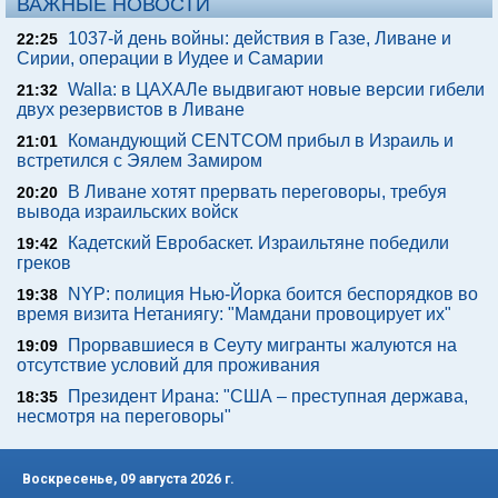
ВАЖНЫЕ НОВОСТИ
1037-й день войны: действия в Газе, Ливане и
22:25
Сирии, операции в Иудее и Самарии
Walla: в ЦАХАЛе выдвигают новые версии гибели
21:32
двух резервистов в Ливане
Командующий CENTCOM прибыл в Израиль и
21:01
встретился с Эялем Замиром
В Ливане хотят прервать переговоры, требуя
20:20
вывода израильских войск
Кадетский Евробаскет. Израильтяне победили
19:42
греков
NYP: полиция Нью-Йорка боится беспорядков во
19:38
время визита Нетаниягу: "Мамдани провоцирует их"
Прорвавшиеся в Сеуту мигранты жалуются на
19:09
отсутствие условий для проживания
Президент Ирана: "США – преступная держава,
18:35
несмотря на переговоры"
Воскресенье, 09 августа 2026 г.