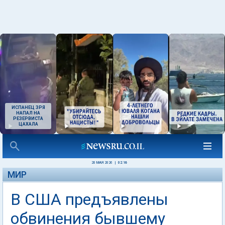
ИСПАНЕЦ ЗРЯ
НАПАЛ НА
РЕЗЕРВИСТА
ЦАХАЛА
20 МАЯ 2026
|
02:16
МИР
В США предъявлены
обвинения бывшему