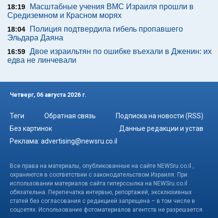
Масштабные учения ВМС Израиля прошли в
18:19
Средиземном и Красном морях
Полиция подтвердила гибель пропавшего
18:04
Эльдара Даяна
Двое израильтян по ошибке въехали в Дженин: их
16:59
едва не линчевали
Четверг, 06 августа 2026 г.
Теги
Обратная связь
Подписка на новости (RSS)
Без картинок
Данные редакции и устав
Реклама:
advertising@newsru.co.il
Все права на материалы, опубликованные на сайте NEWSru.co.il ,
охраняются в соответствии с законодательством Израиля. При
использовании материалов сайта гиперссылка на NEWSru.co.il
обязательна. Перепечатка интервью, репортажей, эксклюзивных
статей без согласования с редакцией запрещена – в том числе в
соцсетях. Использование фотоматериалов агентств не разрешается.