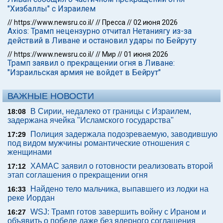
"Хизбаллы" с Израилем
//
https://www.newsru.co.il/
//
Пресса
//
02 июня 2026
Axios: Трамп нецензурно отчитал Нетаниягу из-за
действий в Ливане и остановил удары по Бейруту
//
https://www.newsru.co.il/
//
Мир
//
01 июня 2026
Трамп заявил о прекращении огня в Ливане:
"Израильская армия не войдет в Бейрут"
ВАЖНЫЕ НОВОСТИ
В Сирии, недалеко от границы с Израилем,
18:08
задержана ячейка "Исламского государства"
Полиция задержала подозреваемую, заводившую
17:29
под видом мужчины романтические отношения с
женщинами
ХАМАС заявил о готовности реализовать второй
17:12
этап соглашения о прекращении огня
Найдено тело мальчика, выпавшего из лодки на
16:33
реке Иордан
WSJ: Трамп готов завершить войну с Ираном и
16:27
объявить о победе даже без ядерного соглашения