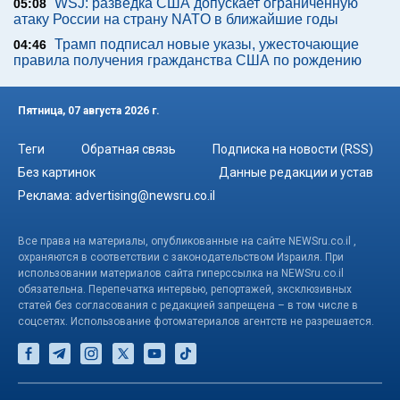
WSJ: разведка США допускает ограниченную
05:08
атаку России на страну NATO в ближайшие годы
Трамп подписал новые указы, ужесточающие
04:46
правила получения гражданства США по рождению
Пятница, 07 августа 2026 г.
Теги
Обратная связь
Подписка на новости (RSS)
Без картинок
Данные редакции и устав
Реклама:
advertising@newsru.co.il
Все права на материалы, опубликованные на сайте NEWSru.co.il ,
охраняются в соответствии с законодательством Израиля. При
использовании материалов сайта гиперссылка на NEWSru.co.il
обязательна. Перепечатка интервью, репортажей, эксклюзивных
статей без согласования с редакцией запрещена – в том числе в
соцсетях. Использование фотоматериалов агентств не разрешается.