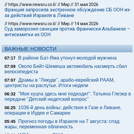
//
https://www.newsru.co.il/
//
Мир
//
31 мая 2026
Франция запросила экстренное обсуждение СБ ООН из-
за действий Израиля в Ливане
//
https://www.newsru.co.il/
//
Мир
//
14 мая 2026
Суд заморозил санкции против Франчески Альбанезе –
антисемитки из ООН
ВАЖНЫЕ НОВОСТИ
В районе Бат-Яма утонул молодой мужчина
07:17
Около Бейт-Шемеша автомобиль насмерть сбил
07:09
велосипедиста
Драмы в "Ликуде", арабо-еврейский РААМ,
07:07
центристы на распутье. Итоги недели
"Моя хуцпа здесь мне подходит". Татьяна Глезер в
06:32
передаче "Детский недетский вопрос"
1036-й день войны: действия в Газе и Ливане,
06:25
операции в Иудее и Самарии
Прогноз погоды в Израиле на 7 августа: спад
05:45
жары, переменная облачность