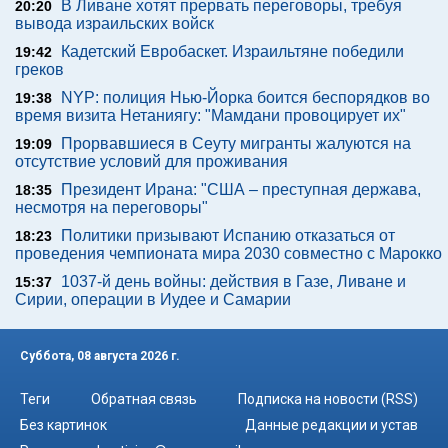
В Ливане хотят прервать переговоры, требуя
20:20
вывода израильских войск
Кадетский Евробаскет. Израильтяне победили
19:42
греков
NYP: полиция Нью-Йорка боится беспорядков во
19:38
время визита Нетаниягу: "Мамдани провоцирует их"
Прорвавшиеся в Сеуту мигранты жалуются на
19:09
отсутствие условий для проживания
Президент Ирана: "США – преступная держава,
18:35
несмотря на переговоры"
Политики призывают Испанию отказаться от
18:23
проведения чемпионата мира 2030 совместно с Марокко
1037-й день войны: действия в Газе, Ливане и
15:37
Сирии, операции в Иудее и Самарии
Суббота, 08 августа 2026 г.
Теги
Обратная связь
Подписка на новости (RSS)
Без картинок
Данные редакции и устав