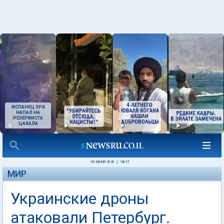
ИСПАНЕЦ ЗРЯ
НАПАЛ НА
РЕЗЕРВИСТА
ЦАХАЛА
06 ИЮНЯ 2026
|
18:17
МИР
Украинские дроны
атаковали Петербург.