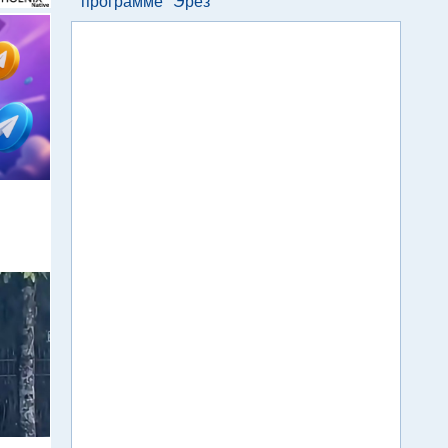
программе "Эрез"
м