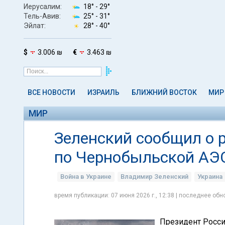
Иерусалим:
18° -
29°
Тель-Авив:
25° -
31°
Эйлат:
28° -
40°
$
3.006 ₪
€
3.463 ₪
ВСЕ НОВОСТИ
ИЗРАИЛЬ
БЛИЖНИЙ ВОСТОК
МИР
МИР
Зеленский сообщил о 
по Чернобыльской АЭ
Война в Украине
Владимир Зеленский
Украина
время публикации: 07 июня 2026 г., 12:38 | последнее обно
Президент Росси