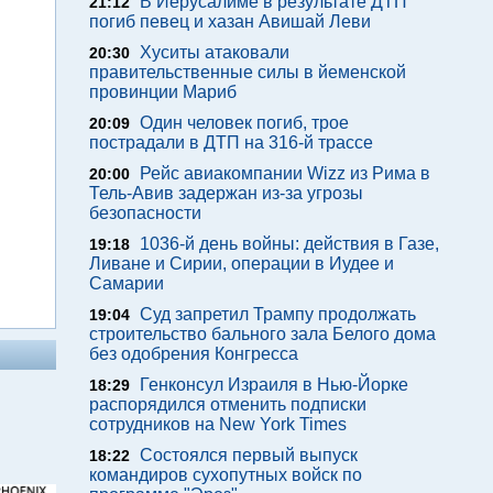
В Иерусалиме в результате ДТП
21:12
погиб певец и хазан Авишай Леви
Хуситы атаковали
20:30
правительственные силы в йеменской
провинции Мариб
Один человек погиб, трое
20:09
пострадали в ДТП на 316-й трассе
Рейс авиакомпании Wizz из Рима в
20:00
Тель-Авив задержан из-за угрозы
безопасности
1036-й день войны: действия в Газе,
19:18
Ливане и Сирии, операции в Иудее и
Самарии
Суд запретил Трампу продолжать
19:04
строительство бального зала Белого дома
без одобрения Конгресса
Генконсул Израиля в Нью-Йорке
18:29
распорядился отменить подписки
сотрудников на New York Times
Состоялся первый выпуск
18:22
командиров сухопутных войск по