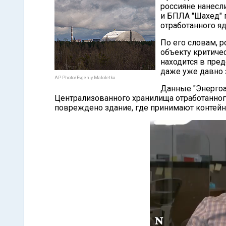
россияне нанесл
и БПЛА "Шахед" 
отработанного яд
По его словам, 
объекту критиче
находится в пре
даже уже давно 
AP Photo/Evgeniy Maloletka
Данные "Энергоа
Централизованного хранилища отработанного
повреждено здание, где принимают контейн