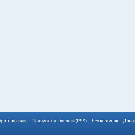
братная связь
Подписка на новости (RSS)
Без картинок
Данны