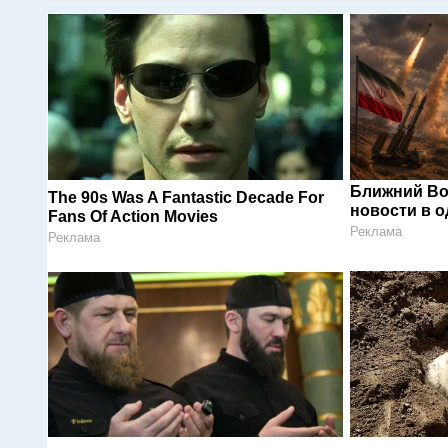
Ближний Во
The 90s Was A Fantastic Decade For
новости в 
Fans Of Action Movies
Реклама
Реклама