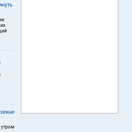
инуть
ии
ких
ций
"
,
езекне
 утром