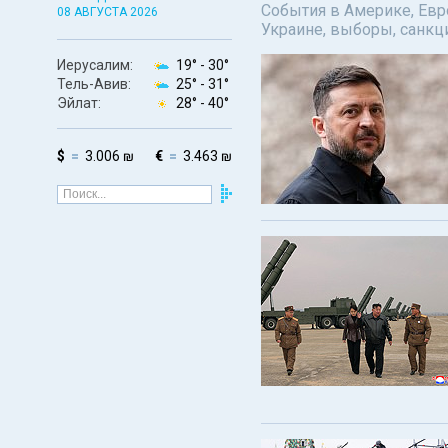
События в Америке, Евро
08 АВГУСТА 2026
Украине, выборы, санкц
Иерусалим:
19° -
30°
Тель-Авив:
25° -
31°
Эйлат:
28° -
40°
$
3.006 ₪
€
3.463 ₪