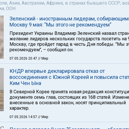
пе, Азии, Австралии, Африке, в странах бывшего СССР; во
ии, ООН
Зеленский - иностранным лидерам, собирающим
Москву 9 мая: "Мы этого не рекомендуем"
Президент Украины Владимир Зеленский назвал стр
желание лидеров нескольких государств посетить на 
Москву, где пройдет парад в честь Дня победы. "Мы э
рекомендуем", – сообщил он.
07.05.2026 20:47
// Мир
КНДР впервые декларировала отказ от
воссоединения с Южной Кореей и повысила ста
Ким Чен Ына
В Северной Корее принята новая редакция конституци
документе семь глав, состоящих из 168 статей. Измене
внесенные в основной закон, носят принципиальный
характер.
07.05.2026 14:57
// Мир