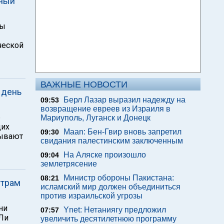
тный
ры
ческой
ВАЖНЫЕ НОВОСТИ
 день
Берл Лазар выразил надежду на
09:53
возвращение евреев из Израиля в
б
Мариуполь, Луганск и Донецк
щих
Maan: Бен-Гвир вновь запретил
09:30
зывают
свидания палестинским заключенным
На Аляске произошло
09:04
землетрясение
Министр обороны Пакистана:
08:21
страм
исламский мир должен объединиться
против израильской угрозы
ни
Ynet: Нетаниягу предложил
07:57
Ли
увеличить десятилетнюю программу