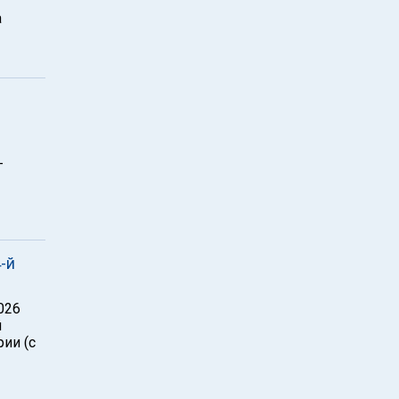
а
-
-й
026
й
ии (с