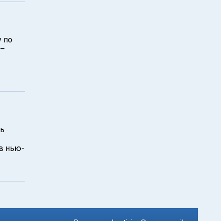
 по
 –
ть
в нью-