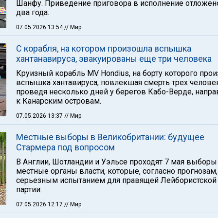
Шанфу. Приведение приговора в исполнение отложен
два года.
07.05.2026 13:54
// Мир
С корабля, на котором произошла вспышка
хантанавируса, эвакуированы еще три человека
Круизный корабль MV Hondius, на борту которого про
вспышка хантавируса, повлекшая смерть трех человек
проведя несколько дней у берегов Кабо-Верде, напра
к Канарским островам.
07.05.2026 13:37
// Мир
Местные выборы в Великобритании: будущее
Стармера под вопросом
В Англии, Шотландии и Уэльсе проходят 7 мая выборы
местные органы власти, которые, согласно прогнозам,
серьезным испытанием для правящей Лейбористской
партии.
07.05.2026 12:17
// Мир