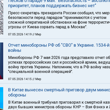
Песков о параде 9 мая: "Безопасность – абсолю
приоритет, планов поддержать бизнес нет"
Пресс-секретарь президента России сообщил, что ме
безопасности перед парадом "принимаются с учетом
сложной оперативной обстановки на фоне террористи
угрозы от Киева сорвать парад в Москве".
07.05.2026 14:19
// Мир
Отчет минобороны РФ об "СВО" в Украине. 1534-й
войны
Минобороны РФ 7 мая 2026 года представило отчет о
успехах пророссийских сил и российской армии, веду
войну против Украины. Напомним, что в РФ войну на
"специальной военной операцией".
07.05.2026 14:15
// Мир
В Китае вынесен смертный приговор двум мини
обороны
В Китае военный трибунал приговорил к смертной каз
двух бывших министров обороны КНР – Вэя Фэнхэ и 