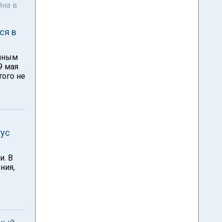
йна в
ся в
анным
9 мая
того не
тус
и. В
ния,