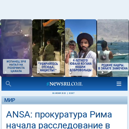
ИСПАНЕЦ ЗРЯ
НАПАЛ НА
РЕЗЕРВИСТА
ЦАХАЛА
08 ИЮНЯ 2026
|
03:07
МИР
ANSA: прокуратура Рима
начала расследование в