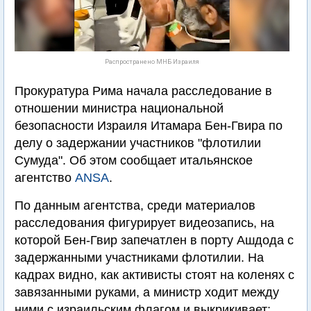
Распространено МНБ Израиля
Прокуратура Рима начала расследование в
отношении министра национальной
безопасности Израиля Итамара Бен-Гвира по
делу о задержании участников "флотилии
Сумуда". Об этом сообщает итальянское
агентство
ANSA
.
По данным агентства, среди материалов
расследования фигурирует видеозапись, на
которой Бен-Гвир запечатлен в порту Ашдода с
задержанными участниками флотилии. На
кадрах видно, как активисты стоят на коленях с
завязанными руками, а министр ходит между
ними с израильским флагом и выкрикивает: