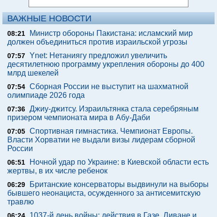
ВАЖНЫЕ НОВОСТИ
Министр обороны Пакистана: исламский мир
08:21
должен объединиться против израильской угрозы
Ynet: Нетаниягу предложил увеличить
07:57
десятилетнюю программу укрепления обороны до 400
млрд шекелей
Сборная России не выступит на шахматной
07:54
олимпиаде 2026 года
Джиу-джитсу. Израильтянка стала серебряным
07:36
призером чемпионата мира в Абу-Даби
Спортивная гимнастика. Чемпионат Европы.
07:05
Власти Хорватии не выдали визы лидерам сборной
России
Ночной удар по Украине: в Киевской области есть
06:51
жертвы, в их числе ребенок
Британские консерваторы выдвинули на выборы
06:29
бывшего неонациста, осужденного за антисемитскую
травлю
1037-й день войны: действия в Газе, Ливане и
06:24