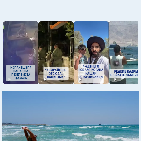
ИСПАНЕЦ ЗРЯ
НАПАЛ НА
РЕЗЕРВИСТА
ЦАХАЛА