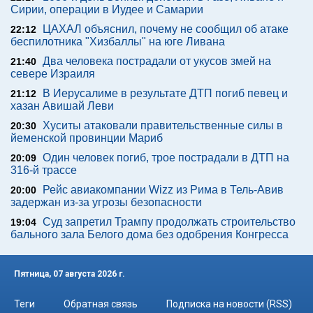
Сирии, операции в Иудее и Самарии
ЦАХАЛ объяснил, почему не сообщил об атаке
22:12
беспилотника "Хизбаллы" на юге Ливана
Два человека пострадали от укусов змей на
21:40
севере Израиля
В Иерусалиме в результате ДТП погиб певец и
21:12
хазан Авишай Леви
Хуситы атаковали правительственные силы в
20:30
йеменской провинции Мариб
Один человек погиб, трое пострадали в ДТП на
20:09
316-й трассе
Рейс авиакомпании Wizz из Рима в Тель-Авив
20:00
задержан из-за угрозы безопасности
Суд запретил Трампу продолжать строительство
19:04
бального зала Белого дома без одобрения Конгресса
Пятница, 07 августа 2026 г.
Теги
Обратная связь
Подписка на новости (RSS)