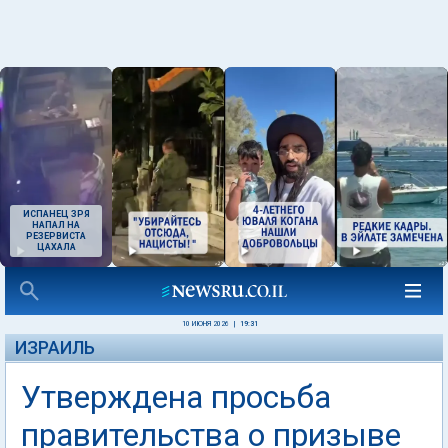
ИСПАНЕЦ ЗРЯ
НАПАЛ НА
РЕЗЕРВИСТА
ЦАХАЛА
10 ИЮНЯ 2026
|
19:31
ИЗРАИЛЬ
Утверждена просьба
правительства о призыве