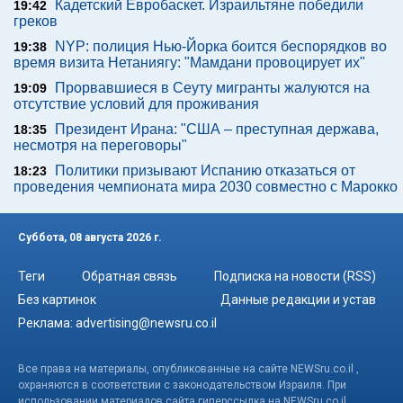
Кадетский Евробаскет. Израильтяне победили
19:42
греков
NYP: полиция Нью-Йорка боится беспорядков во
19:38
время визита Нетаниягу: "Мамдани провоцирует их"
Прорвавшиеся в Сеуту мигранты жалуются на
19:09
отсутствие условий для проживания
Президент Ирана: "США – преступная держава,
18:35
несмотря на переговоры"
Политики призывают Испанию отказаться от
18:23
проведения чемпионата мира 2030 совместно с Марокко
Суббота, 08 августа 2026 г.
Теги
Обратная связь
Подписка на новости (RSS)
Без картинок
Данные редакции и устав
Реклама:
advertising@newsru.co.il
Все права на материалы, опубликованные на сайте NEWSru.co.il ,
охраняются в соответствии с законодательством Израиля. При
использовании материалов сайта гиперссылка на NEWSru.co.il