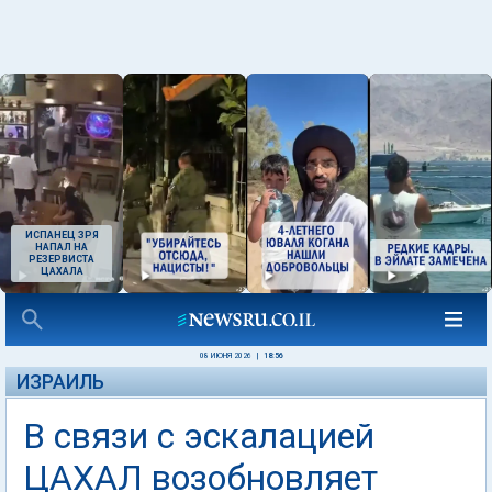
ИСПАНЕЦ ЗРЯ
НАПАЛ НА
РЕЗЕРВИСТА
ЦАХАЛА
08 ИЮНЯ 2026
|
18:56
ИЗРАИЛЬ
В связи с эскалацией
ЦАХАЛ возобновляет