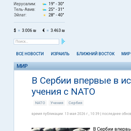
Иерусалим:
19° -
30°
Тель-Авив:
25° -
31°
Эйлат:
28° -
40°
$
3.006 ₪
€
3.463 ₪
ВСЕ НОВОСТИ
ИЗРАИЛЬ
БЛИЖНИЙ ВОСТОК
МИР
МИР
В Сербии впервые в и
учения с NATO
NATO
Учения
Сербия
время публикации: 13 мая 2026 г., 10:39 | последнее обнов
В Сербии впервы