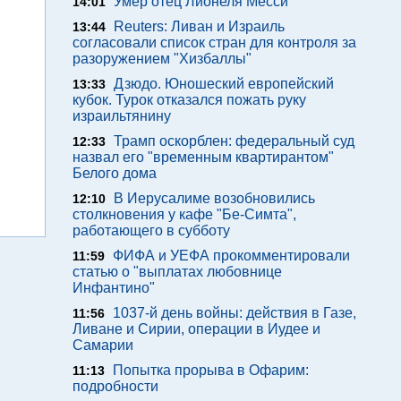
Умер отец Лионеля Месси
14:01
Reuters: Ливан и Израиль
13:44
согласовали список стран для контроля за
разоружением "Хизбаллы"
Дзюдо. Юношеский европейский
13:33
кубок. Турок отказался пожать руку
израильтянину
Трамп оскорблен: федеральный суд
12:33
назвал его "временным квартирантом"
Белого дома
В Иерусалиме возобновились
12:10
столкновения у кафе "Бе-Симта",
работающего в субботу
ФИФА и УЕФА прокомментировали
11:59
статью о "выплатах любовнице
Инфантино"
1037-й день войны: действия в Газе,
11:56
Ливане и Сирии, операции в Иудее и
Самарии
Попытка прорыва в Офарим:
11:13
подробности