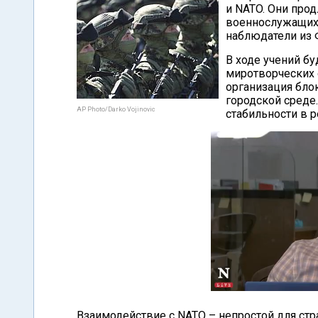
и NATO. Они прод
военнослужащих 
наблюдатели из 
В ходе учений бу
миротворческих о
организация бло
городской среде
AP Photo/Darko Vojinovic
стабильности в 
Взаимодействие с NATO – непростой для стр