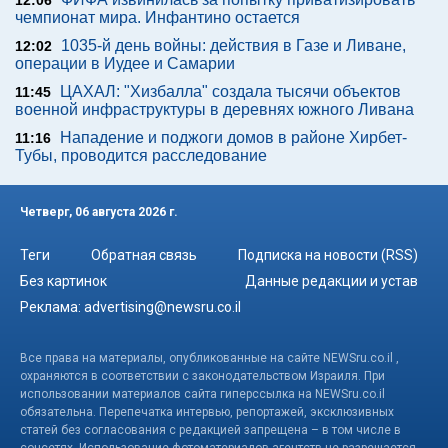
12:06
чемпионат мира. Инфантино остается
1035-й день войны: действия в Газе и Ливане,
12:02
операции в Иудее и Самарии
ЦАХАЛ: "Хизбалла" создала тысячи объектов
11:45
военной инфраструктуры в деревнях южного Ливана
Нападение и поджоги домов в районе Хирбет-
11:16
Тубы, проводится расследование
Четверг, 06 августа 2026 г.
Теги
Обратная связь
Подписка на новости (RSS)
Без картинок
Данные редакции и устав
Реклама:
advertising@newsru.co.il
Все права на материалы, опубликованные на сайте NEWSru.co.il ,
охраняются в соответствии с законодательством Израиля. При
использовании материалов сайта гиперссылка на NEWSru.co.il
обязательна. Перепечатка интервью, репортажей, эксклюзивных
статей без согласования с редакцией запрещена – в том числе в
соцсетях. Использование фотоматериалов агентств не разрешается.