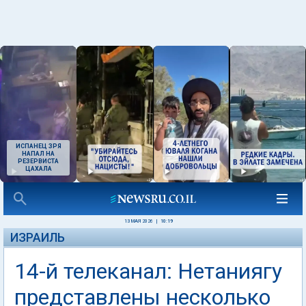
ИСПАНЕЦ ЗРЯ
НАПАЛ НА
РЕЗЕРВИСТА
ЦАХАЛА
13 МАЯ 2026
|
10:19
ИЗРАИЛЬ
14-й телеканал: Нетаниягу
представлены несколько