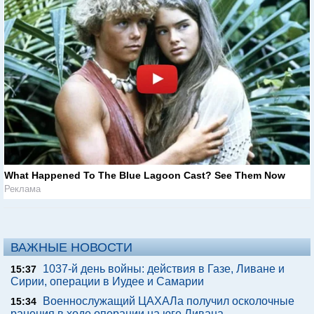
What Happened To The Blue Lagoon Cast? See Them Now
Реклама
ВАЖНЫЕ НОВОСТИ
1037-й день войны: действия в Газе, Ливане и
15:37
Сирии, операции в Иудее и Самарии
Военнослужащий ЦАХАЛа получил осколочные
15:34
ранения в ходе операции на юге Ливана