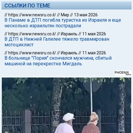
ССЫЛКИ ПО ТЕМЕ
//
https://www.newsru.co.il/
//
Мир
//
13 мая 2026
В Панаме в ДТП погибла туристка из Израиля и еще
несколько израильтян пострадали
//
https://www.newsru.co.il/
//
Израиль
//
11 мая 2026
В ДТП в Нижней Галилее тяжело травмирован
мотоциклист
//
https://www.newsru.co.il/
//
Израиль
//
11 мая 2026
В больнице "Пория" скончался мужчина, сбитый
машиной на перекрестке Мигдаль