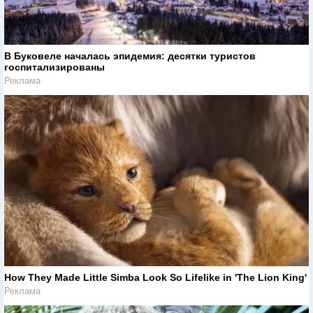
В Буковеле началась эпидемия: десятки туристов
госпитализированы
Реклама
How They Made Little Simba Look So Lifelike in 'The Lion King'
Реклама