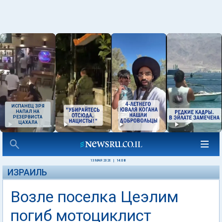
ИСПАНЕЦ ЗРЯ
НАПАЛ НА
РЕЗЕРВИСТА
ЦАХАЛА
13 МАЯ 2026
|
14:08
ИЗРАИЛЬ
Возле поселка Цеэлим
погиб мотоциклист