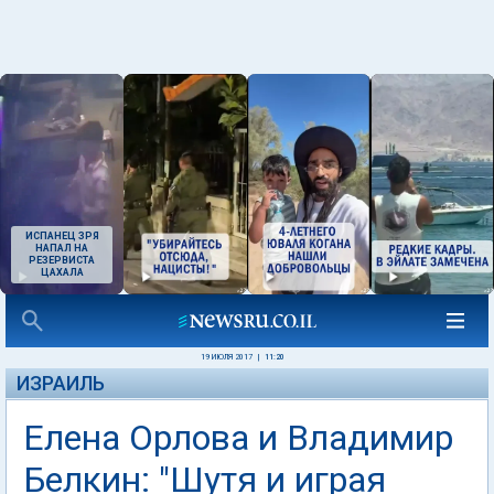
ИСПАНЕЦ ЗРЯ
НАПАЛ НА
РЕЗЕРВИСТА
ЦАХАЛА
19 ИЮЛЯ 2017
|
11:20
ИЗРАИЛЬ
Елена Орлова и Владимир
Белкин: "Шутя и играя