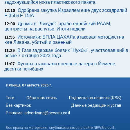
задохнувшийся из-за пластикового пакета
Одобрена закупка Израилем еще двух эскадрилий
12:10
F-35I и F-15IA
Драмы в "Ликуде", арабо-еврейский РААМ,
12:00
центристы на распутье. Итоги недели
Источники: БПЛА ЦАХАЛа атаковал мотоцикл на
11:55
юге Ливана, убитый и раненый
В Газе задержан боевик "Нухбы", участвовавший в
11:29
резне 7 октября 2023 года
Хуситы атаковали военные лагеря в Йемене,
11:07
десятки погибших
Пятница, 07 августа 2026 г.
Теги
Обратная связь
Подписка на новости (RSS)
Без картинок
Данные редакции и устав
Реклама:
advertising@newsru.co.il
Все права на материалы, опубликованные на сайте NEWSru.co.il ,