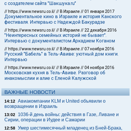
с создателем сайта "Шакшука.ru"
//
https://www.newsru.co.il/
//
В Израиле
//
01 января 2017
Документальное кино в Израиле и история Канского
фестиваля. Интервью с Надеждой Бакурадзе
//
https://www.newsru.co.il/
//
В Израиле
//
22 декабря 2016
"Неинтересных семейных историй не бывает".
Интервью с документалистом Аркадием Коганом
//
https://www.newsru.co.il/
//
В Израиле
//
07 ноября 2016
Русский "Бабель" в Тель-Авиве: уютный дом книги.
Интервью
//
https://www.newsru.co.il/
//
В Израиле
//
04 ноября 2016
Московская кухня в Тель-Авиве. Разговор об
инакомыслии и алие с Еленой Калужской
ВАЖНЫЕ НОВОСТИ
Авиакомпании KLM и United объявили о
14:12
возвращении в Израиль
1036-й день войны: действия в Газе, Ливане и
13:02
Сирии, операции в Иудее и Самарии
Умер шестимесячный младенец из Бней-Брака,
12:58