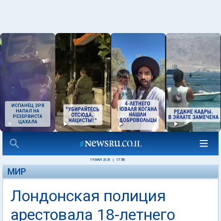
ИСПАНЕЦ ЗРЯ
НАПАЛ НА
РЕЗЕРВИСТА
ЦАХАЛА
19 МАЯ 2026
|
17:56
МИР
Лондонская полиция
арестовала 18-летнего