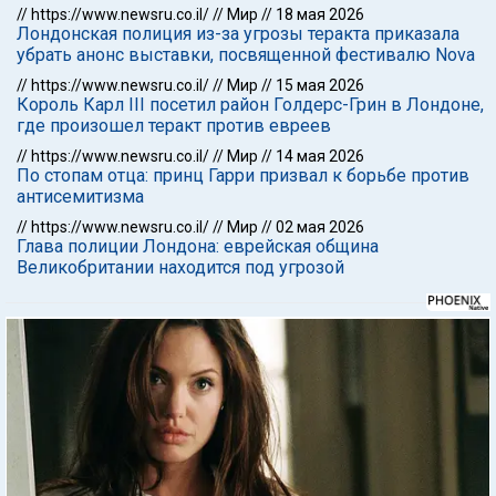
//
https://www.newsru.co.il/
//
Мир
//
18 мая 2026
Лондонская полиция из-за угрозы теракта приказала
убрать анонс выставки, посвященной фестивалю Nova
//
https://www.newsru.co.il/
//
Мир
//
15 мая 2026
Король Карл III посетил район Голдерс-Грин в Лондоне,
где произошел теракт против евреев
//
https://www.newsru.co.il/
//
Мир
//
14 мая 2026
По стопам отца: принц Гарри призвал к борьбе против
антисемитизма
//
https://www.newsru.co.il/
//
Мир
//
02 мая 2026
Глава полиции Лондона: еврейская община
Великобритании находится под угрозой