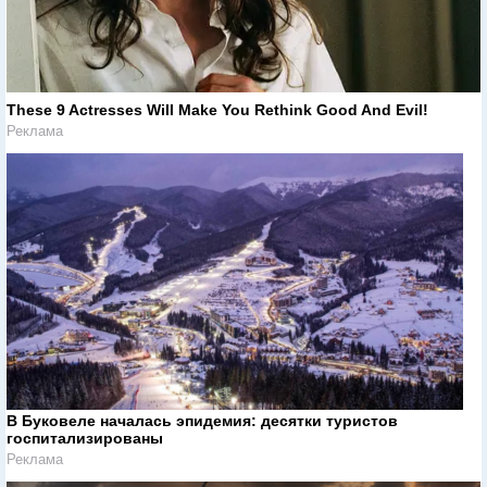
These 9 Actresses Will Make You Rethink Good And Evil!
Реклама
В Буковеле началась эпидемия: десятки туристов
госпитализированы
Реклама