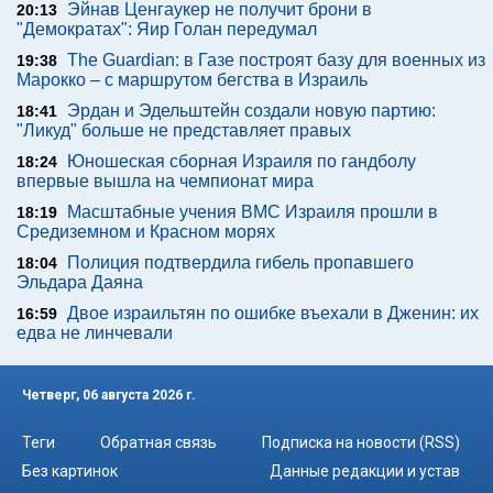
Эйнав Ценгаукер не получит брони в
20:13
"Демократах": Яир Голан передумал
The Guardian: в Газе построят базу для военных из
19:38
Марокко – с маршрутом бегства в Израиль
Эрдан и Эдельштейн создали новую партию:
18:41
"Ликуд" больше не представляет правых
Юношеская сборная Израиля по гандболу
18:24
впервые вышла на чемпионат мира
Масштабные учения ВМС Израиля прошли в
18:19
Средиземном и Красном морях
Полиция подтвердила гибель пропавшего
18:04
Эльдара Даяна
Двое израильтян по ошибке въехали в Дженин: их
16:59
едва не линчевали
Четверг, 06 августа 2026 г.
Теги
Обратная связь
Подписка на новости (RSS)
Без картинок
Данные редакции и устав